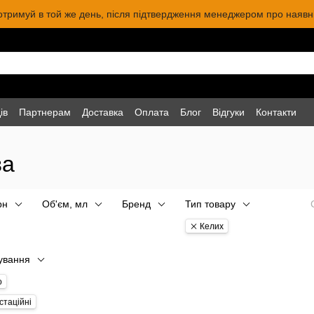
 отримуй в той же день, після підтвердження менеджером про наявніс
ів
Партнерам
Доставка
Оплата
Блог
Відгуки
Контакти
ва
рн
Об'єм, мл
Бренд
Тип товару
Келих
ування
о
стаційні