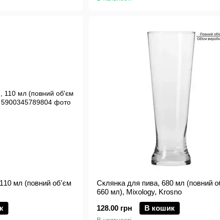
 110 мл (повний об'єм
Склянка для пива, 680 мл (повний о
660 мл), Mixology, Krosno
к
128.00 грн
В кошик