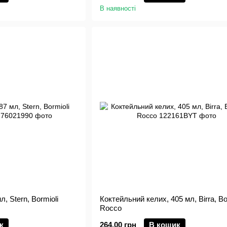
В наявності
, Stern, Bormioli
Коктейльний келих, 405 мл, Birra, Bo
Rocco
к
264.00 грн
В кошик