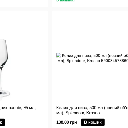
В наявності
цних напоїв, 95 мл,
Келих для пива, 500 мл (повний об'
мл), Splendour, Krosno
к
138.00 грн
В кошик