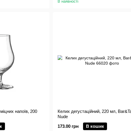
В наявності
міцних напоїв, 200
Келих дегустаційний, 220 мл, Bar&Ta
Nude
к
173.00 грн
В кошик