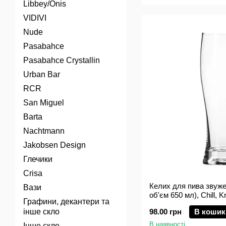
Libbey/Onis
VIDIVI
Nude
Pasabahce
Pasabahce Crystallin
Urban Bar
RCR
San Miguel
Barta
Nachtmann
Jakobsen Design
Глечики
Crisa
Келих для пива звуже
Вази
об'єм 650 мл), Chill, K
Графини, декантери та
інше скло
98.00 грн
В кошик
В наявності
Інше скло