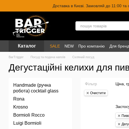
Перейти до основного контенту
Доставка в Києві. Замовляй до 11:00 та
Каталог
SALE
NEW
Про компанію
Для бренд
BarTrigger
Посуд та подача напоїв
Скляний посуд
Дегустаційні келихи для пи
Фільтр
Ціна, г
Handmade (ручна
робота) cocktail glass
Очистити
Rona
Застос
Krosno
Bormioli Rocco
Пив
Luigi Bormioli
Дегу