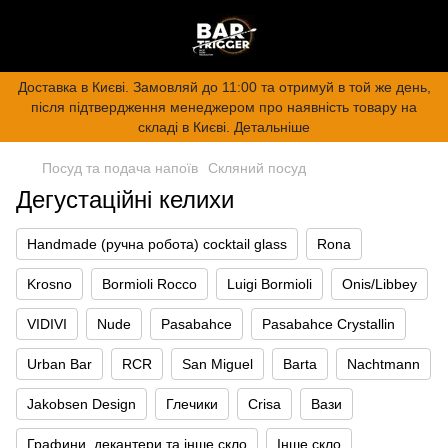
Доставка в Києві. Замовляй до 11:00 та отримуй в той же день,
після підтвердження менеджером про наявність товару на
складі в Києві. Детальніше
Посуд та подача напоїв
Скляний посуд
Дегустаційні келихи
Handmade (ручна робота) cocktail glass
Rona
Krosno
Bormioli Rocco
Luigi Bormioli
Onis/Libbey
VIDIVI
Nude
Pasabahce
Pasabahce Crystallin
Urban Bar
RCR
San Miguel
Barta
Nachtmann
Jakobsen Design
Глечики
Crisa
Вази
Графини, декантери та інше скло
Інше скло