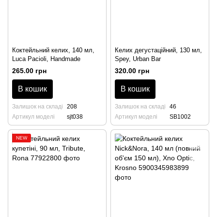
Коктейльний келих, 140 мл,
Келих дегустаційний, 130 мл,
Luca Pacioli, Handmade
Spey, Urban Bar
265.00 грн
320.00 грн
В кошик
В кошик
Залишок на складі
208
Залишок на складі
46
Артикул моделі
sjt038
Артикул моделі
SB1002
NEW