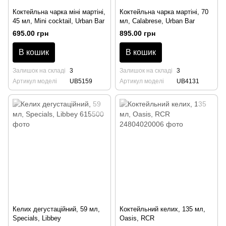
Коктейльна чарка міні мартіні,
Коктейльна чарка мартіні, 70
45 мл, Mini cocktail, Urban Bar
мл, Calabrese, Urban Bar
695.00 грн
895.00 грн
В кошик
В кошик
Залишок на складі
3
Залишок на складі
3
Артикул моделі
UB5159
Артикул моделі
UB4131
Келих дегустаційний, 59 мл,
Коктейльний келих, 135 мл,
Specials, Libbey
Oasis, RCR