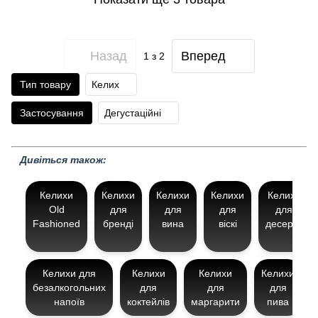
Назад
Вперед
1
з 2
Тип товару
Келих
Застосування
Дегустаційні
Дивіться також:
Келихи
Келихи
Келихи
Келихи
Келихи
Old
для
для
для
для
Fashioned
бренді
вина
віскі
десерту
Келихи для
Келихи
Келихи
Келихи
безалкогольних
для
для
для
напоїв
коктейлів
маргарити
пива