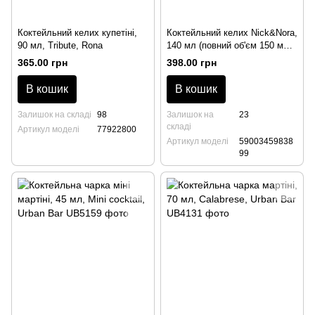
Коктейльний келих купетіні,
Коктейльний келих Nick&Nora,
90 мл, Tribute, Rona
140 мл (повний об'єм 150 мл),
Xno Optic, Krosno
365.00 грн
398.00 грн
В кошик
В кошик
Залишок на складі
98
Залишок на
23
складі
Артикул моделі
77922800
Артикул моделі
59003459838
99