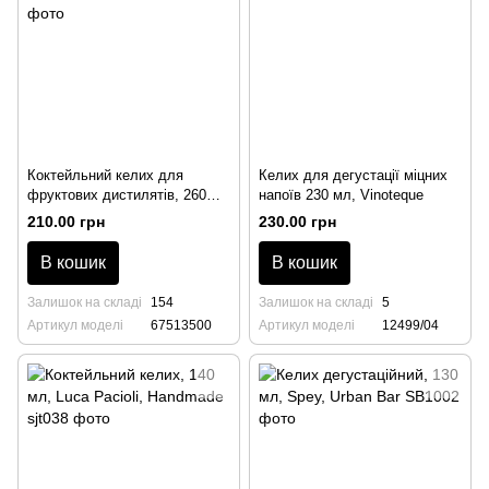
Коктейльний келих для
Келих для дегустації міцних
фруктових дистилятів, 260
напоїв 230 мл, Vinoteque
мл, Bar, Rona
210.00 грн
230.00 грн
В кошик
В кошик
Залишок на складі
154
Залишок на складі
5
Артикул моделі
67513500
Артикул моделі
12499/04