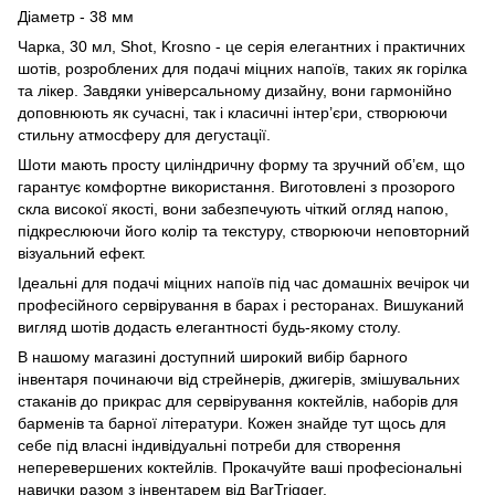
Діаметр - 38 мм
Чарка, 30 мл, Shot, Krosno - це серія елегантних і практичних
шотів, розроблених для подачі міцних напоїв, таких як горілка
та лікер. Завдяки універсальному дизайну, вони гармонійно
доповнюють як сучасні, так і класичні інтер’єри, створюючи
стильну атмосферу для дегустації.
Шоти мають просту циліндричну форму та зручний об’єм, що
гарантує комфортне використання. Виготовлені з прозорого
скла високої якості, вони забезпечують чіткий огляд напою,
підкреслюючи його колір та текстуру, створюючи неповторний
візуальний ефект.
Ідеальні для подачі міцних напоїв під час домашніх вечірок чи
професійного сервірування в барах і ресторанах. Вишуканий
вигляд шотів додасть елегантності будь-якому столу.
В нашому магазині доступний широкий вибір барного
інвентаря починаючи від стрейнерів, джигерів, змішувальних
стаканів до прикрас для сервірування коктейлів, наборів для
барменів та барної літератури. Кожен знайде тут щось для
себе під власні індивідуальні потреби для створення
неперевершених коктейлів. Прокачуйте ваші професіональні
навички разом з інвентарем від BarTrigger.