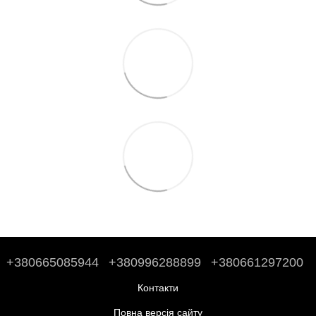
+380665085944
+380996288899
+380661297200
Контакти
Повна версія сайту