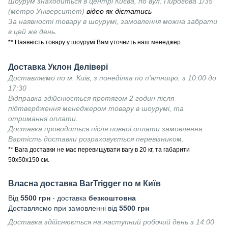
Шоурум знаходиться в центрі Києва, по вул. Пирогова 1/35
(метро Університет)
відео як дістатись
За наявності товару в шоурумі, замовлення можна забрати
в цей же день.
** Наявність товару у шоурумі Вам уточнить наш менеджер
Доставка Уклон Делівері
Доставляємо по м. Київ, з понеділка по п'ятницю, з 10:00 до
17:30
Відправка здійснюється протягом 2 годин після
підтвердження менеджером товару в шоурумі, та
отримання оплати.
Доставка проводиться після повної оплати замовлення.
Вартість доставки розраховується перевізником.
** Вага доставки не має перевищувати вагу в 20 кг, та габарити
50х50х150 см.
Власна доставка
BarTrigger
по м Київ
Від
55
00 грн
- доставка
безкоштовна
Доставляємо при замовленні від
5500 грн
Доставка здійснюється на наступний робочий день з 14:00