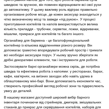
швидкою та зручною, він повинен відпрацювати всі свої рухи
до автоматизму. У цьому важливу роль відіграє правильно
організоване робоче місце, де кожен аксесуар знаходиться у
чітко визначеному місці та завжди «під рукою». У процесі
приготування коктейлів та напоїв використовується велика
кількість приладдя - трубочки, серветки, ложки, відкривачки,
мішалки, прикраси для коктейлів та багато іншого.
Органайзер для бармена - це багатофункціональний
контейнер із кількома відділеннями різного розміру. Він
допомагає грамотно впорядкувати робочий простір і тримати
всі необхідні аксесуари поруч. У ньому зручно зберігати як
дрібні декоративні елементи, так і інструменти для роботи.
Застосовувати барні органайзери можна скрізь, де потрібна
швидка та ефективна робота з напоями: у ресторанах, барах,
кафе, кав’ярнях, на виїзних заходах або навіть удома в
облаштованому міні-барі. Вони допомагають економити час,
створюють професійний вигляд робочої зони та підкреслюють
увагу до деталей.
В нашому магазині доступний широкий вибір барного
інвентаря починаючи від стрейнерів, джигерів, змішувальних
стаканів до прикрас для сервірування коктейлів, наборів для