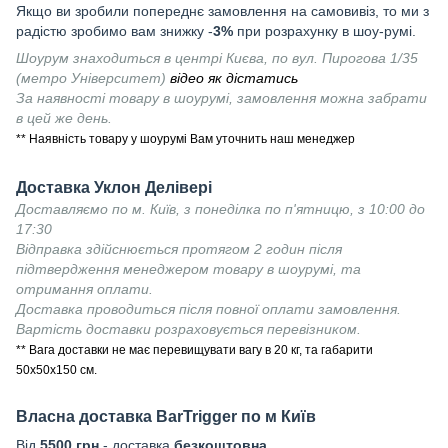
Якщо ви зробили попереднє замовлення на самовивіз, то ми з
радістю зробимо вам знижку -
3%
при розрахунку в шоу-румі.
Шоурум знаходиться в центрі Києва, по вул. Пирогова 1/35
(метро Університет)
відео як дістатись
За наявності товару в шоурумі, замовлення можна забрати
в цей же день.
** Наявність товару у шоурумі Вам уточнить наш менеджер
Доставка Уклон Делівері
Доставляємо по м. Київ, з понеділка по п'ятницю, з 10:00 до
17:30
Відправка здійснюється протягом 2 годин після
підтвердження менеджером товару в шоурумі, та
отримання оплати.
Доставка проводиться після повної оплати замовлення.
Вартість доставки розраховується перевізником.
** Вага доставки не має перевищувати вагу в 20 кг, та габарити
50х50х150 см.
Власна доставка
BarTrigger
по м Київ
Від
55
00 грн
- доставка
безкоштовна