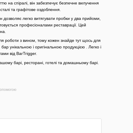
ттю на спіралі, він забезпечує безпечне вилучення
 сталі та графітове оздоблення.
н дозволяє легко витягувати пробки у два прийоми,
товується професіоналами реставрації. Цей
на.
для роботи з вином, тому кожен знайде тут щось для
 бар унікальною і оригінальною продукцією . Легко і
ами від BarTrigger.
шому барі, ресторані, готелі та домашньому барі.
допомогою