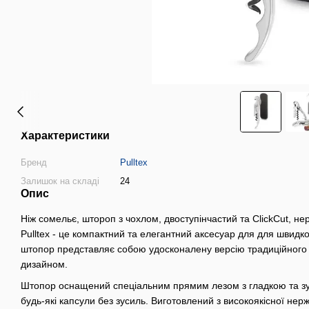
Характеристики
Бренд
Pulltex
Залишок на складі
24
Опис
Ніж сомельє, штороп з чохлом, двоступінчастий та ClickСut, нер
Pulltex - це компактний та елегантний аксесуар для для швидк
штопор представляє собою удосконалену версію традиційного 
дизайном.
Штопор оснащений спеціальним прямим лезом з гладкою та зуб
будь-які капсули без зусиль. Виготовлений з високоякісної нержа