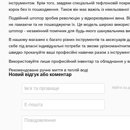
інструментом. Крім того, завдяки спеціальній тефлоновій покри
корок без їх пошкодження. Також він має важіль із нікельованої
Подвійний штопор зробив революцію у відкорковуванні вина. Ві
не ламаючи та не пошкоджуючи їх. Ця модель широко викорис
штопор - незамінний помічник для будь-якого шанувальника ви
В нашому магазині є багато різних інструментів та аксесуарів 
себе під власні індивідуальні потреби та зможе урізноманітнити
швидко прокачуйте ваші професійні навички разом з інструмент
Використовуйте лише професійний інвентар та обладнання у ва
Рекомендоване ручне миття в теплій воді
Новий відгук або коментар
Увійти за 