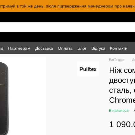
 отримуй в той же день, після підтвердження менеджером про наявніс
ів
Партнерам
Доставка
Оплата
Блог
Відгуки
Контакти
BarTrigger
Д
Ніж со
двосту
сталь, 
Chrome,
В наявності
1 090.