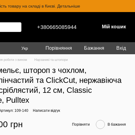
ть товару на складі в Києві. Детальніше
+380665085944
Мій кошик
Порівняння
Бажання
Вхід
Укр
ля роботи з вином
Нарзаникі та штопори
мельє, штороп з чохлом,
пінчастий та ClickСut, нержавіюча
сріблястий, 12 см, Classic
 Pulltex
Артикул: 109-140
Написати відгук
00 грн
Порівняти
В бажання