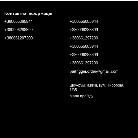
Контактна інформація
+380665085944
+380665085944
+380996288899
+380996288899
+380661297200
+380661297200
+380665085944
+380996288899
+380661297200
bartrigger.order@gmail.com
Шоу-рум: м.Київ, вул. Пирогова,
1/35
Мапа проїзду