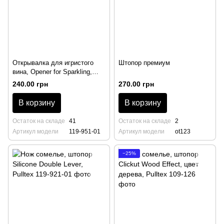
Открывалка для игристого
Штопор премиум
вина, Opener for Sparkling,
черного цвета, Pulltex
240.00 грн
270.00 грн
В корзину
В корзину
Остаток на складе
41
Остаток на складе
2
Артикул модели
119-951-01
Артикул модели
ot123
−25%