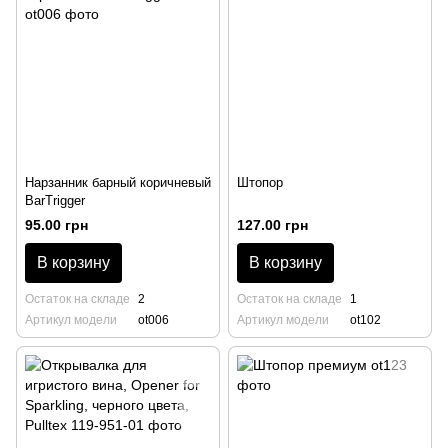
Нарзанник барный коричневый
Штопор
BarTrigger
95.00 грн
127.00 грн
В корзину
В корзину
Остаток на складе
2
Остаток на складе
1
Артикул модели
ot006
Артикул модели
ot102