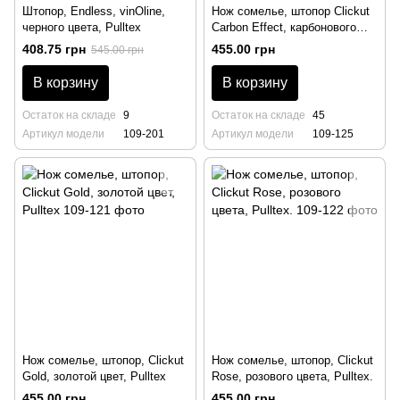
Штопор, Endless, vinOline,
Нож сомелье, штопор Clickut
черного цвета, Pulltex
Carbon Effect, карбонового
цвета, Pulltex
408.75 грн
455.00 грн
545.00 грн
В корзину
В корзину
Остаток на складе
9
Остаток на складе
45
Артикул модели
109-201
Артикул модели
109-125
Нож сомелье, штопор, Clickut
Нож сомелье, штопор, Clickut
Gold, золотой цвет, Pulltex
Rose, розового цвета, Pulltex.
455.00 грн
455.00 грн