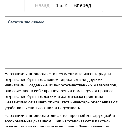
Назад
Вперед
1
из 2
Смотрите также:
Аэраторы и воронки
Штопоры
Кулеры и стойки для вина
Щетка для чистки бокалов
Стаканы для вина
Фужеры для вина
Нарзанники
Бокалы для вина
Распродажа товаров
Стеклянная посуда
Вакуумные насосы и пробки
Графины для
вина
Барные органайзеры
Барное оборудование
Бокалы для
вина Rona
Измерительный инвентарь
Бокалы для вина Nude
Бокалы для вина Krosno
Нарзаники и штопоры - это незаменимые инвентарь для
открывания бутылок с вином, игристым или другими
напитками. Созданные из высококачественных материалов,
они сочетают в себе практичность и стиль, делая процесс
открывания бутылок легким и эстетически приятным.
Независимо от вашего опыта, этот инвентарь обеспечивают
удобство в использовании и надежность.
Нарзаники и штопоры отличаются прочной конструкцией и
эргономичным дизайном. Они изготавливаются из стали,
алюминия или специальных сплавов, обеспечивающих