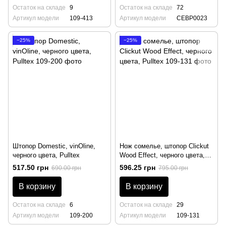
Остаток на складе
9
Остаток на складе
72
Артикул модели
109-413
Артикул модели
CEBP0023
−25%
−25%
Штопор Domestic, vinOline,
Нож сомелье, штопор Clickut
черного цвета, Pulltex
Wood Effect, черного цвета,
Pulltex
517.50 грн
596.25 грн
690.00 грн
795.00 грн
В корзину
В корзину
Остаток на складе
6
Остаток на складе
29
Артикул модели
109-200
Артикул модели
109-131