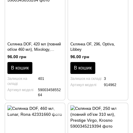
Склянка DOF, 420 мл (повний
Склянка OF, 296, Optiva,
об'єм 460 мл), Mixology,
Libbey
Krosno
96.00 грн
96.00 грн
В кошик
В кошик
Залишок на
401
Залишок на складі
3
складі
Артикул моделі
914962
Артикул моделі
59003458552
64