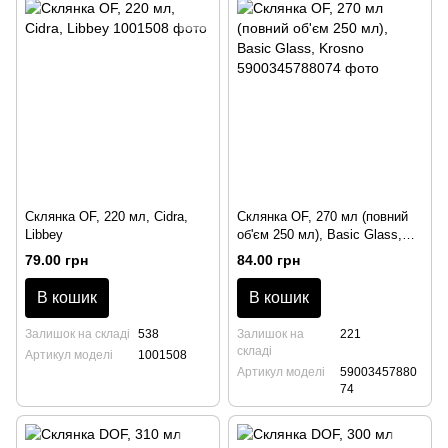
Склянка OF, 220 мл, Cidra,
Склянка OF, 270 мл (повний
Libbey
об'єм 250 мл), Basic Glass,
Krosno
79.00 грн
84.00 грн
В кошик
В кошик
Залишок на складі
538
Залишок на
221
складі
Артикул моделі
1001508
Артикул моделі
59003457880
74