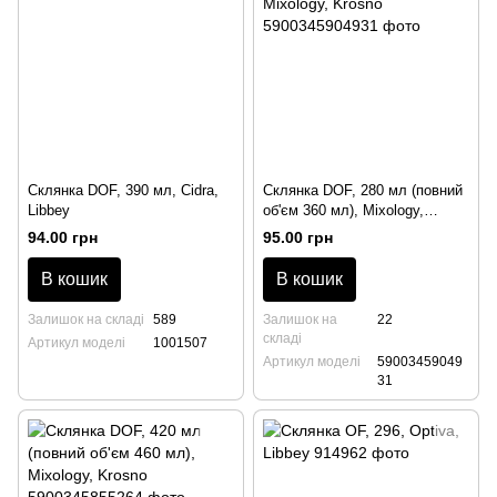
Склянка DOF, 390 мл, Cidra,
Склянка DOF, 280 мл (повний
Libbey
об'єм 360 мл), Mixology,
Krosno
94.00 грн
95.00 грн
В кошик
В кошик
Залишок на складі
589
Залишок на
22
складі
Артикул моделі
1001507
Артикул моделі
59003459049
31