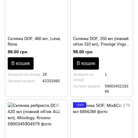
Склянка DOF, 460 мл, Lunar,
Склянка DOF, 250 мл (повний
Rona
об'єм 310 мл), Prestige Virgo,
Krosno
98.00 грн
98.00 грн
В кошик
В кошик
Залишок на складі
29
Залишок на
1
складі
Артикул моделі
42331660
Артикул моделі
59003452193
94
−25%