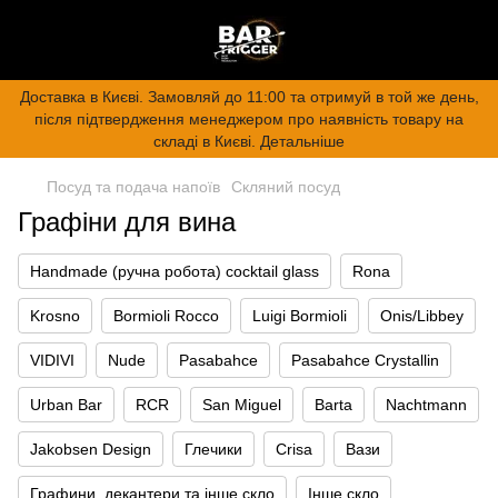
Доставка в Києві. Замовляй до 11:00 та отримуй в той же день,
після підтвердження менеджером про наявність товару на
складі в Києві. Детальніше
Посуд та подача напоїв
Скляний посуд
Графіни для вина
Handmade (ручна робота) cocktail glass
Rona
Krosno
Bormioli Rocco
Luigi Bormioli
Onis/Libbey
VIDIVI
Nude
Pasabahce
Pasabahce Crystallin
Urban Bar
RCR
San Miguel
Barta
Nachtmann
Jakobsen Design
Глечики
Crisa
Вази
Графини, декантери та інше скло
Інше скло