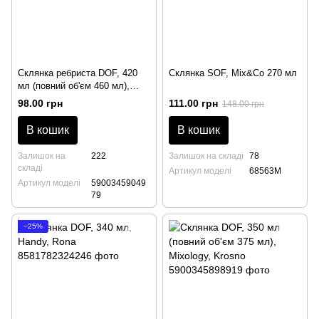
Склянка ребриста DOF, 420
Склянка SOF, Mix&Co 270 мл
мл (повний об'єм 460 мл),
Mixology, Krosno
98.00 грн
111.00 грн
148.00 грн
В кошик
В кошик
Залишок на
222
Залишок на складі
78
складі
Артикул моделі
68563M
Артикул моделі
59003459049
79
−25%