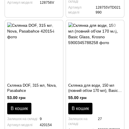
складі
Артикул моделі
128756V
Артикул
128755VTD021
моделі
990
Склянка DOF, 315 мл, Nova,
Склянка для води, 150 мл
Pasabahce
(повний об'єм 170 мл), Basic
Glass, Krosno
53.00 грн
55.00 грн
В кошик
В кошик
Залишок на складі
9
Залишок на
27
складі
Артикул моделі
420154