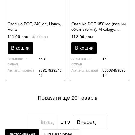
Склянка DOF, 340 мл, Handy,
Склянка DOF, 350 мл (повний
Rona
об'єм 375 мл), Mixology,
Krosno
111.00 грн
112.00 грн
148.00 грн
В кошик
В кошик
Залишок на
553
Залишок на
15
складі
складі
Артикул моделі
85817823242
Артикул моделі
59003458989
46
19
Показати ще 20 товарів
Назад
Вперед
1
з 9
Застосування
Old Fashioned