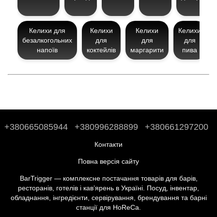
Келихи для
Келихи
Келихи
Келихи
безалкогольних
для
для
для
напоїв
коктейлів
маргарити
пива
+380665085944
+380996288899
+380661297200
Контакти
Повна версія сайту
BarTrigger — комплексне постачання товарів для барів,
ресторанів, готелів і кав’ярень в Україні. Посуд, інвентар,
обладнання, інгредієнти, сервірування, брендування та барні
станції для HoReCa.