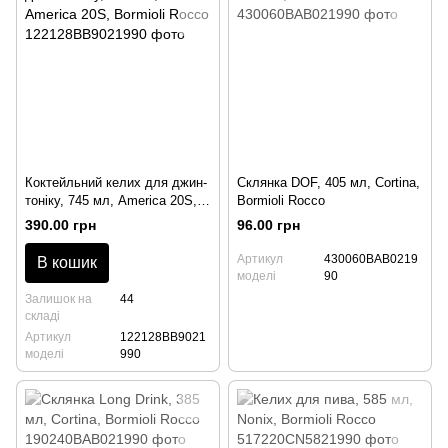
Коктейльний келих для джин-
Склянка DOF, 405 мл, Cortina,
тоніку, 745 мл, America 20S,
Bormioli Rocco
Bormioli Rocco
390.00 грн
96.00 грн
Артикул
430060BAB0219
В кошик
моделі
90
Залишок на
44
складі
Артикул
122128BB9021
моделі
990