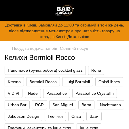
Доставка в Києві. Замовляй до 11:00 та отримуй в той же день,
після підтвердження менеджером про наявність товару на
складі в Києві. Детальніше
Посуд та подача напоїв
Скляний посуд
Келихи Bormioli Rocco
Handmade (ручна робота) cocktail glass
Rona
Krosno
Bormioli Rocco
Luigi Bormioli
Onis/Libbey
VIDIVI
Nude
Pasabahce
Pasabahce Crystallin
Urban Bar
RCR
San Miguel
Barta
Nachtmann
Jakobsen Design
Глечики
Crisa
Вази
Графини, декантери та інше скло
Інше скло