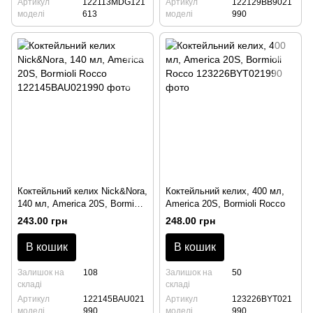
Артикул
122113MDG121
Артикул
122129BB9021
моделі
613
моделі
990
Коктейльний келих Nick&Nora,
Коктейльний келих, 400 мл,
140 мл, America 20S, Bormioli
America 20S, Bormioli Rocco
Rocco
243.00 грн
248.00 грн
В кошик
В кошик
Залишок на
108
Залишок на
50
складі
складі
Артикул
122145BAU021
Артикул
123226BYT021
моделі
990
моделі
990