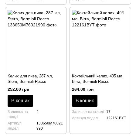
Келих для пива, 287 мл,
Коктейльний келих, 405 мл,
Stern, Bormioli Rocco
Birra, Bormioli Rocco
252.00 грн
264.00 грн
В кошик
В кошик
Залишок на
4
Залишок на складі
17
складі
Артикул моделі
122161BYT
Артикул
133650M76021
моделі
990