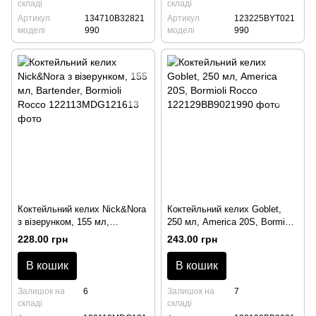
складі
складі
Артикул
134710B32821
Артикул
123225BYT021
моделі
990
моделі
990
Коктейльний келих Nick&Nora
Коктейльний келих Goblet,
з візерунком, 155 мл,
250 мл, America 20S, Bormioli
Bartender, Bormioli Rocco
Rocco
228.00 грн
243.00 грн
В кошик
В кошик
Залишок на
6
Залишок на
7
складі
складі