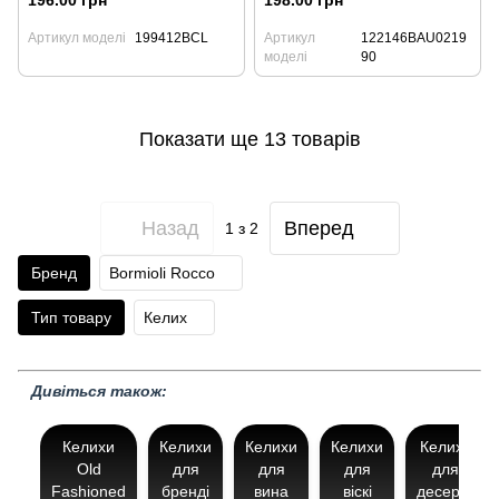
196.00 грн
198.00 грн
Артикул моделі
199412BCL
Артикул
122146BAU0219
моделі
90
Показати ще 13 товарів
Назад
Вперед
1
з 2
Бренд
Bormioli Rocco
Тип товару
Келих
Дивіться також:
Келихи
Келихи
Келихи
Келихи
Келихи
Old
для
для
для
для
Fashioned
бренді
вина
віскі
десерту