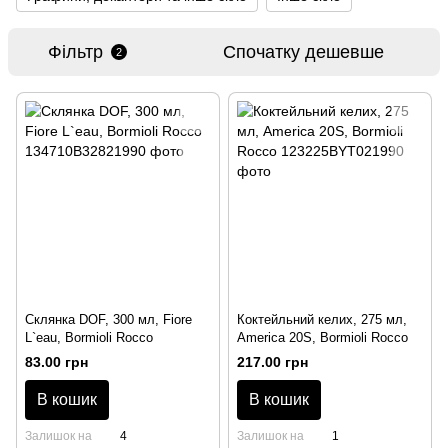
Фільтр
Спочатку дешевше
2
Склянка DOF, 300 мл, Fiore
Коктейльний келих, 275 мл,
L`eau, Bormioli Rocco
America 20S, Bormioli Rocco
83.00 грн
217.00 грн
В кошик
В кошик
Залишок на
4
Залишок на
1