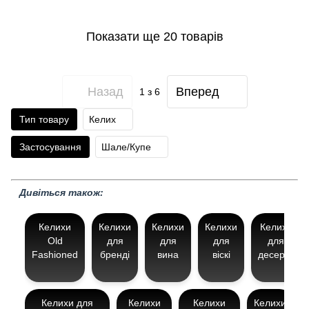
Показати ще 20 товарів
Назад
Вперед
1
з 6
Тип товару
Келих
Застосування
Шале/Купе
Дивіться також:
Келихи
Келихи
Келихи
Келихи
Келихи
Old
для
для
для
для
Fashioned
бренді
вина
віскі
десерту
Келихи для
Келихи
Келихи
Келихи