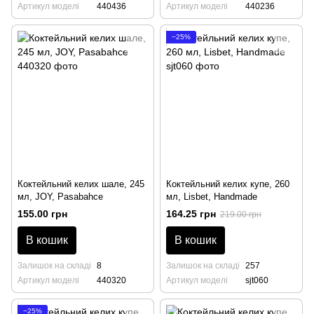
Артикул моделі
440436
Артикул моделі
440236
−25%
Коктейльний келих шале, 245
Коктейльний келих купе, 260
мл, JOY, Pasabahce
мл, Lisbet, Handmade
155.00 грн
164.25 грн
219.00 грн
В кошик
В кошик
Залишок на складі
8
Залишок на складі
257
Артикул моделі
440320
Артикул моделі
sjt060
−25%