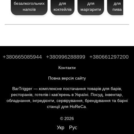
безалкогольних
для
для
для
напоїв
коктейлів
маргарити
пива
+380665085944
+380996288899
+380661297200
Контакти
Повна версія сайту
BarTrigger — комплексне постачання товарів для барів,
ресторанів, готелів і кав’ярень в Україні. Посуд, інвентар,
обладнання, інгредієнти, сервірування, брендування та барні
станції для HoReCa.
© 2026
Укр
Рус