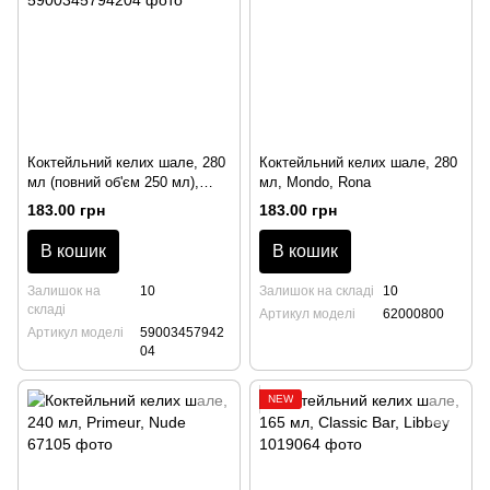
Коктейльний келих шале, 280
Коктейльний келих шале, 280
мл (повний об'єм 250 мл),
мл, Mondo, Rona
Harmony, Krosno
183.00 грн
183.00 грн
В кошик
В кошик
Залишок на
10
Залишок на складі
10
складі
Артикул моделі
62000800
Артикул моделі
59003457942
04
NEW