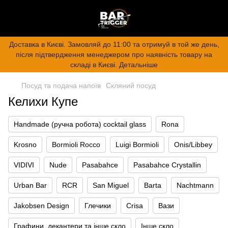
Доставка в Києві. Замовляй до 11:00 та отримуй в той же день,
після підтвердження менеджером про наявність товару на
складі в Києві. Детальніше
Посуд та подача напоїв
Скляний посуд
Келихи Купе
Handmade (ручна робота) cocktail glass
Rona
Krosno
Bormioli Rocco
Luigi Bormioli
Onis/Libbey
VIDIVI
Nude
Pasabahce
Pasabahce Crystallin
Urban Bar
RCR
San Miguel
Barta
Nachtmann
Jakobsen Design
Глечики
Crisa
Вази
Графини, декантери та інше скло
Інше скло