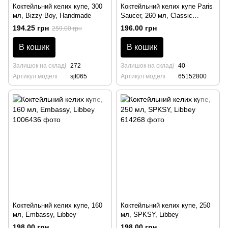
Коктейльний келих купе, 300
Коктейльний келих купе Paris
мл, Bizzy Boy, Handmade
Saucer, 260 мл, Classic
Cocktails, Rona
194.25 грн
196.00 грн
259.00 грн
В кошик
В кошик
Залишок на складі
272
Залишок на складі
40
Артикул моделі
sjt065
Артикул моделі
65152800
Коктейльний келих купе, 160
Коктейльний келих купе, 250
мл, Embassy, Libbey
мл, SPKSY, Libbey
198.00 грн
198.00 грн