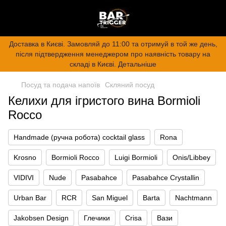
Доставка в Києві. Замовляй до 11:00 та отримуй в той же день,
після підтвердження менеджером про наявність товару на
складі в Києві. Детальніше
Посуд та подача напоїв
Скляний посуд
Келихи для ігристого вина Bormioli
Rocco
Handmade (ручна робота) cocktail glass
Rona
Krosno
Bormioli Rocco
Luigi Bormioli
Onis/Libbey
VIDIVI
Nude
Pasabahce
Pasabahce Crystallin
Urban Bar
RCR
San Miguel
Barta
Nachtmann
Jakobsen Design
Глечики
Crisa
Вази