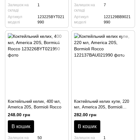
Залишок на
1
Залишок на
7
складі
складі
Артикул
123225BYT021
Артикул
122129BB9021
моделі
990
моделі
990
Коктейльний келих, 400 мл,
Коктейльний келих купе, 220
America 20S, Bormioli Rocco
мл, America 20S, Bormioli
Rocco
248.00 грн
282.00 грн
В кошик
В кошик
Залишок на
50
Залишок на
1