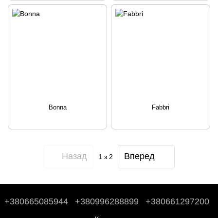
Bonna
Fabbri
Назад
Вперед
1
з 2
+380665085944
+380996288899
+380661297200