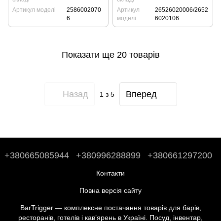
Артикул моделі
2586002070
Артикул
26526020006/2652
6
моделі
6020106
Показати ще 20 товарів
Назад
Вперед
1
з 5
+380665085944
+380996288899
+380661297200
Контакти
Повна версія сайту
BarTrigger — комплексне постачання товарів для барів,
ресторанів, готелів і кав’ярень в Україні. Посуд, інвентар,