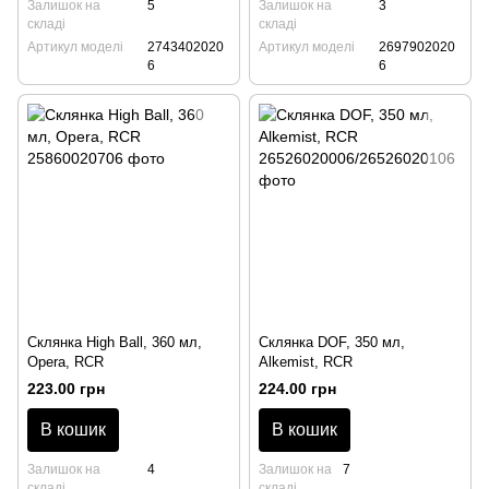
Залишок на
5
Залишок на
3
складі
складі
Артикул моделі
2743402020
Артикул моделі
2697902020
6
6
Склянка High Ball, 360 мл,
Склянка DOF, 350 мл,
Opera, RCR
Alkemist, RCR
223.00 грн
224.00 грн
В кошик
В кошик
Залишок на
4
Залишок на
7
складі
складі