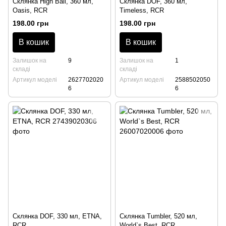
Склянка High Ball, 360 мл,
Склянка DOF, 360 мл,
Oasis, RCR
Timeless, RCR
198.00 грн
198.00 грн
В кошик
В кошик
Залишок на
9
Залишок на
1
складі
складі
Артикул моделі
2627702020
Артикул моделі
2588502050
6
6
Склянка DOF, 330 мл, ETNA,
Склянка Tumbler, 520 мл,
RCR
World`s Best, RCR