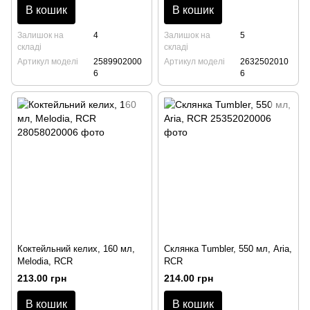
В кошик
В кошик
Залишок на
4
Залишок на
5
складі
складі
Артикул моделі
2589902000
Артикул моделі
2632502010
6
6
Коктейльний келих, 160 мл,
Склянка Tumbler, 550 мл, Aria,
Melodia, RCR
RCR
213.00 грн
214.00 грн
В кошик
В кошик