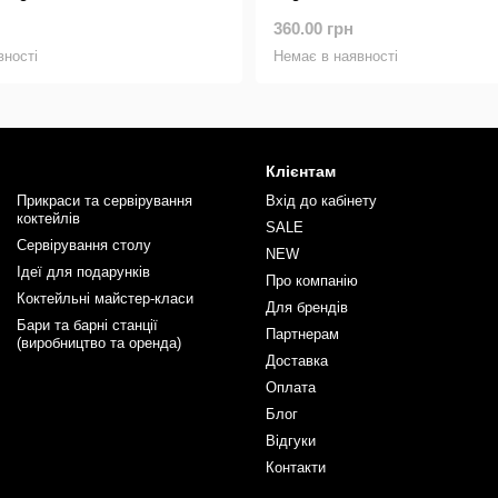
360.00 грн
вності
Немає в наявності
Клієнтам
Прикраси та сервірування
Вхід до кабінету
коктейлів
SALE
Сервірування столу
NEW
Ідеї для подарунків
Про компанію
Коктейльні майстер-класи
Для брендів
Бари та барні станції
Партнерам
(виробництво та оренда)
Доставка
Оплата
Блог
Відгуки
Контакти