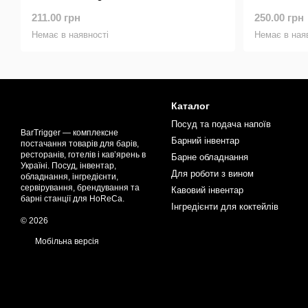
211.00 грн
250.00 грн
Немає в наявності
Немає в ная
Каталог
Посуд та подача напоїв
BarTrigger — комплексне
Барний інвентар
постачання товарів для барів,
ресторанів, готелів і кав’ярень в
Барне обладнання
Україні. Посуд, інвентар,
Для роботи з вином
обладнання, інгредієнти,
сервірування, брендування та
Кавовий інвентар
барні станції для HoReCa.
Інгредієнти для коктейлів
© 2026
Мобільна версія