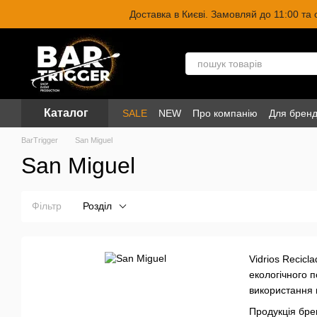
Перейти до основного контенту
Доставка в Києві. Замовляй до 11:00 та
Каталог
SALE
NEW
Про компанію
Для бренд
BarTrigger
San Miguel
San Miguel
Фільтр
Розділ
Vidrios Recicl
екологічного п
використання 
Продукція брен