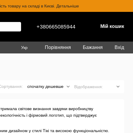
ть товару на складі в Києві. Детальніше
+380665085944
Мій кошик
Порівняння
Бажання
Вхід
Укр
Сортування:
спочатку дешевше
Відображення:
а отримала світове визнання завдяки виробництву
 екологічність і фірмовий логотип, що підтверджує
ним дизайном у стилі Тікі та високою функціональністю.