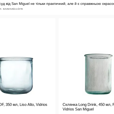
д від San Miguel не тільки практичний, але й є справжньою окрасою б
а довговічність.
би San Miguel користуються надзвичайним попитом в Європі, Америці
бренду криється в гармонійному поєднанні естетики, якості та турбот
щих іспанських дизайнерів і майстрів, що гарантує неперевершену 
ados San Miguel - це вибір на користь стилю та природи.
, 350 мл, Liso Alto, Vidrios
Склянка Long Drink, 450 мл, 
Vidrios San Miguel