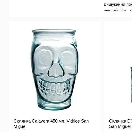
Вишуканий посу
екологічність т
Сьогодні виро
Секрет успіху 
роботи найкра
Vidrios Recicl
Склянка Calavera 450 мл, Vidrios San
Склянка DOF
Miguel
San Miguel