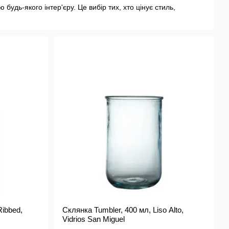
удь-якого інтер'єру. Це вибір тих, хто цінує стиль,
, а також активно завойовують ринки Африки та Азії.
и про довкілля. Кожен виріб бренду - результат кропіткої
увагу до деталей.
Ribbed,
Склянка Tumbler, 400 мл, Liso Alto,
Vidrios San Miguel