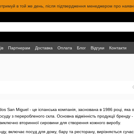
 отримуй в той же день, після підтвердження менеджером про наявніс
ів
Партнерам
Доставка
Оплата
Блог
Відгуки
Контакти
ados San Miguel - це іспанська компанія, заснована в 1986 році, як
осуду з переробленого скла. Основна відмінність продукції бренду -
виключно вторинної сировини для створення кожного виробу.
ду, включає посуд для дому, бару та ресторану, вирізняється сучас