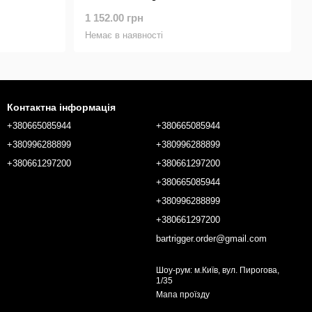
1 152.00 грн
Немає в наявності
Контактна інформація
+380665085944
+380665085944
+380996288899
+380996288899
+380661297200
+380661297200
+380665085944
+380996288899
+380661297200
bartrigger.order@gmail.com
Шоу-рум: м.Київ, вул. Пирогова,
1/35
Мапа проїзду