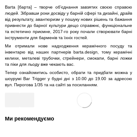
Barta [барта] – творче об’єднання завзятих своєю справою
людей. Зібравши роки досвіду у барній сфері та дизайні, драйв
від результату, авантюризм у пошуку нових рішень та бажання
привнести до барної культури дещо справжнє, функціональне
та естетично приємне, 2017-го року почали створювати барні
інструменти для барменів та їхніх гостей.
Ми отримали нове надходження керамічного посуду та
інвентарю від наших партнерів barta.design, тому керамічні
келихи, металеві трубочки, стрейнери, смокапи, барні ложки
та піки для льоду вже чекають вас.
Тепер ознайомитись особисто, обрати та придбати можна у
шоурумі Bar Trigger у будні дні з 10.00 до 19.00 за адресою
вул. Пирогова 1/35 та на сайті
за посиланням
.
Ми рекомендуємо