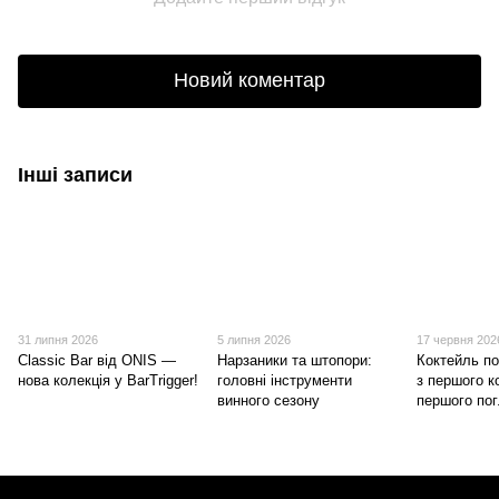
Новий коментар
Інші записи
31 липня 2026
5 липня 2026
17 червня 202
Classic Bar від ONIS —
Нарзаники та штопори:
Коктейль п
нова колекція у BarTrigger!
головні інструменти
з першого ко
винного сезону
першого пог