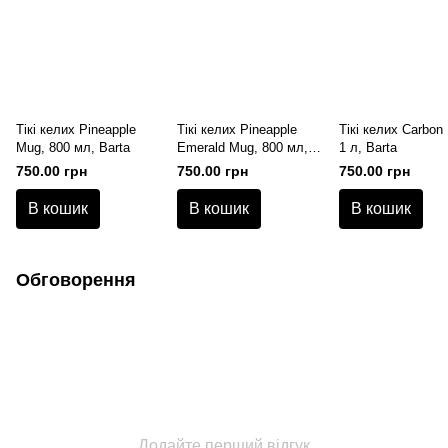
Тікі келих Pineapple
Тікі келих Pineapple
Тікі келих Carbon
Mug, 800 мл, Barta
Emerald Mug, 800 мл,
1 л, Barta
Barta
750.00 грн
750.00 грн
750.00 грн
В кошик
В кошик
В кошик
Обговорення
Додайте перший відгук