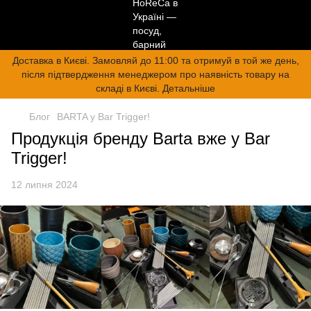
Доставка в Києві. Замовляй до 11:00 та отримуй в той же день,
після підтвердження менеджером про наявність товару на
складі в Києві. Детальніше
Блог
BARTA у Bar Trigger!
Продукція бренду Barta вже у Bar
Trigger!
12 липня 2024