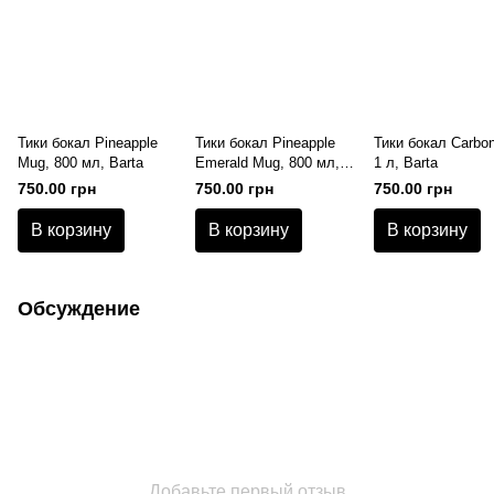
Тики бокал Pineapple
Тики бокал Pineapple
Тики бокал Carbo
Mug, 800 мл, Barta
Emerald Mug, 800 мл,
1 л, Barta
Barta
750.00 грн
750.00 грн
750.00 грн
В корзину
В корзину
В корзину
Обсуждение
Добавьте первый отзыв