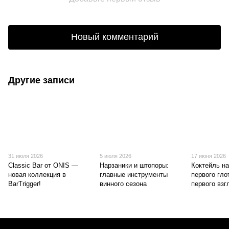
Новый комментарий
Другие записи
31 июля 2026
5 июля 2026
17 июня 2026
Classic Bar от ONIS —
Нарзаники и штопоры:
Коктейль на
новая коллекция в
главные инструменты
первого глот
BarTrigger!
винного сезона
первого взг