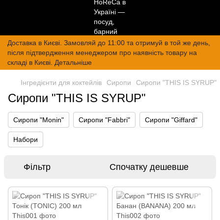
Доставка в Києві. Замовляй до 11:00 та отримуй в той же день,
після підтвердження менеджером про наявність товару на
складі в Києві. Детальніше
Інгредієнти для коктейлів
Сиропи
Сиропи "THIS IS SYRUP"
Сиропи "THIS IS SYRUP"
Сиропи "Monin"
Сиропи "Fabbri"
Сиропи "Giffard"
Набори
Фільтр
Спочатку дешевше