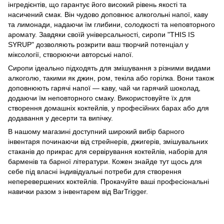
інгредієнтів, що гарантує його високий рівень якості та
насичений смак. Він чудово доповнює алкогольні напої, каву
та лимонади, надаючи їм глибини, солодкості та неповторного
аромату. Завдяки своїй універсальності, сиропи "THIS IS
SYRUP" дозволяють розкрити ваш творчий потенціал у
міксології, створюючи авторські напої.
Сиропи ідеально підходять для змішування з різними видами
алкоголю, такими як джин, ром, текіла або горілка. Вони також
доповнюють гарячі напої — каву, чай чи гарячий шоколад,
додаючи їм неповторного смаку. Використовуйте їх для
створення домашніх коктейлів, у професійних барах або для
додавання у десерти та випічку.
В нашому магазині доступний широкий вибір барного
інвентаря починаючи від стрейнерів, джигерів, змішувальних
стаканів до
прикрас для сервірування коктейлів
,
наборів для
барменів
та
барної літератури
. Кожен знайде тут щось для
себе під власні індивідуальні потреби для створення
неперевершених коктейлів. Прокачуйте ваші професіональні
навички разом з інвентарем від BarTrigger.