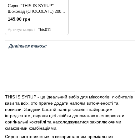
Сироп "THIS IS SYRUP"
Шоколад (CHOCOLATE) 200
мл
145.00 грн
Артикул моделі
This011
Дивіться також:
Сиропи "THIS IS SYRUP"
Сиропи "Monin"
Сиропи "Eyguebelle"
Сиропи "Giffard"
Набори сиропів
Кордіали
Напої Shepit
Набори для міксології
Розпродаж товарів
Скляний посуд
Барне обладнання
Джигери
Піна для коктейлю
Безалкогольні лікери
Фруктові та ягідні соуси
Шиммер для
напоїв
Соуси та топінги
Конфітюр
THIS IS SYRUP - це ідеальний вибір для міксологів, любителів
кави та всіх, хто прагне додати напоям витонченості та
новизни. Завдяки багатій палітрі смаків і найкращим
інгредієнтам, сиропи цієї лінійки допомагають створювати
оригінальні коктейлі та насолоджуватися захоплюючими
смаковими комбінаціями.
Сироп виготовляється з використанням преміальних