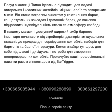
Посуд з колекції Tattoo ідеально підходить для подачі
авторських і класичних коктейлів, міцних напоїв та авторських
міксів. Він стане яскравим акцентом у коктейльних барах,
концептуальних закладах і домашніх барах, де важливо
підкреслити індивідуальність стилю та атмосферу свободи.
В нашому магазині доступний широкий вибір барного
інвентаря починаючи від стрейнерів, джигерів, змішувальних
стаканів до
прикрас для сервірування коктейлів
,
наборів для
барменів
та
барної літератури
. Кожен знайде тут щось для
себе під власні індивідуальні потреби для створення
неперевершених коктейлів. Прокачуйте ваші професіональні
навички разом з інвентарем від BarTrigger.
+380665085944
+380996288899
+380661297200
Контакти
Повна версія сайту