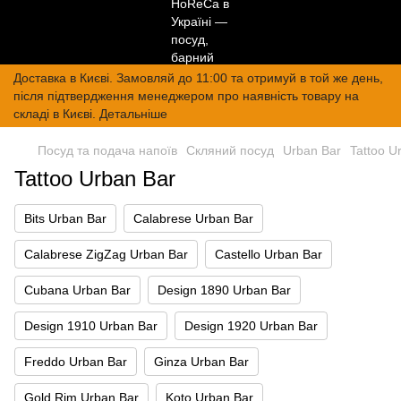
Доставка в Києві. Замовляй до 11:00 та отримуй в той же день,
після підтвердження менеджером про наявність товару на
складі в Києві. Детальніше
Посуд та подача напоїв
Скляний посуд
Urban Bar
Tattoo U
Tattoo Urban Bar
Bits Urban Bar
Calabrese Urban Bar
Calabrese ZigZag Urban Bar
Castello Urban Bar
Cubana Urban Bar
Design 1890 Urban Bar
Design 1910 Urban Bar
Design 1920 Urban Bar
Freddo Urban Bar
Ginza Urban Bar
Gold Rim Urban Bar
Koto Urban Bar