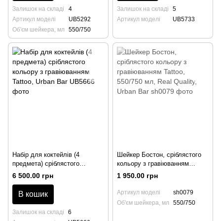
Залишок на складі
4
Залишок на складі
5
Артикул моделі
UB5292
Артикул моделі
UB5733
Об'єм шейкера, мл
550/750
Набір для коктейлів (4
Шейкер Бостон, сріблястого
предмета) сріблястого
кольору з гравіюванням
кольору з гравіюванням
Tattoo, 550/750 мл, Real
6 500.00 грн
1 950.00 грн
Tattoo, Urban Bar
Quality, Urban Bar
Артикул моделі
sh0079
В кошик
Об'єм шейкера, мл
550/750
Залишок на складі
6