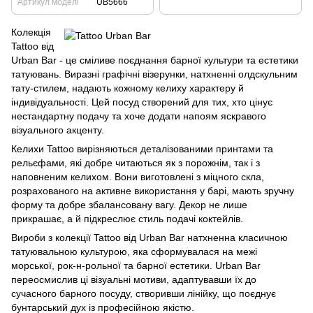
Артикул моделі
UB5666
Колекція
Tattoo від
Urban Bar - це сміливе поєднання барної культури та естетики
татуювань. Виразні графічні візерунки, натхненні олдскульним
тату-стилем, надають кожному келиху характеру й
індивідуальності. Цей посуд створений для тих, хто цінує
нестандартну подачу та хоче додати напоям яскравого
візуального акценту.
Келихи Tattoo вирізняються деталізованими принтами та
рельєфами, які добре читаються як з порожнім, так і з
наповненим келихом. Вони виготовлені з міцного скла,
розрахованого на активне використання у барі, мають зручну
форму та добре збалансовану вагу. Декор не лише
прикрашає, а й підкреслює стиль подачі коктейлів.
Вироби з колекції Tattoo від Urban Bar натхненна класичною
татуювальною культурою, яка сформувалася на межі
морської, рок-н-рольної та барної естетики. Urban Bar
переосмислив ці візуальні мотиви, адаптувавши їх до
сучасного барного посуду, створивши лінійку, що поєднує
бунтарський дух із професійною якістю.