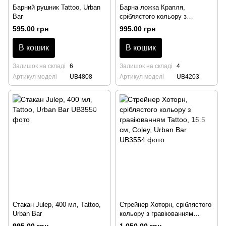
Барний рушник Tattoo, Urban
Барна ложка Крапля,
Bar
сріблястого кольору з
гравіюванням Tattoo, 30 см,
595.00 грн
995.00 грн
Urban Bar
В кошик
В кошик
Залишок на складі
6
Залишок на складі
4
Артикул моделі
UB4808
Артикул моделі
UB4203
Стакан Julep, 400 мл, Tattoo,
Стрейнер Хоторн, сріблястого
Urban Bar
кольору з гравіюванням
Tattoo, 15.5 см, Coley, Urban