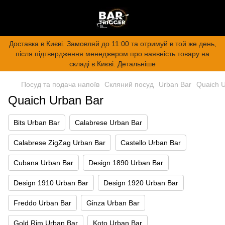
Доставка в Києві. Замовляй до 11:00 та отримуй в той же день,
після підтвердження менеджером про наявність товару на
складі в Києві. Детальніше
Посуд та подача напоїв
Скляний посуд
Urban Bar
Quaich U
Quaich Urban Bar
Bits Urban Bar
Calabrese Urban Bar
Calabrese ZigZag Urban Bar
Castello Urban Bar
Cubana Urban Bar
Design 1890 Urban Bar
Design 1910 Urban Bar
Design 1920 Urban Bar
Freddo Urban Bar
Ginza Urban Bar
Gold Rim Urban Bar
Koto Urban Bar