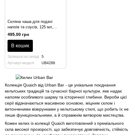
Скляна чаша для подачі
напоїв та соусів, 125 мл,
Quaich, Urban Bar
495.00 грн
В кошик
Залишок на складі
5
Артикул моделі
UB4288
Колекція Quaich від Urban Bar - це унікальне поєднання
кельтських традицій та сучасної барної культури, яке надає
напоям особливого шарму та історичної глибини. Вироби цієї
серії відзначаються масивною основою, міцним склом і
витонченими візерунками у кельтському стилі, що робить їх не
лише функціональними, а й справжнім витвором мистецтва.
Кожен келих із колекції Quaich виготовлений з преміального
скла високої прозорості, що забезпечує довговічність, стійкість