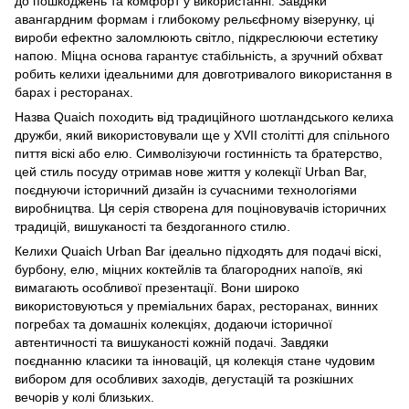
до пошкоджень та комфорт у використанні. Завдяки
авангардним формам і глибокому рельєфному візерунку, ці
вироби ефектно заломлюють світло, підкреслюючи естетику
напою. Міцна основа гарантує стабільність, а зручний обхват
робить келихи ідеальними для довготривалого використання в
барах і ресторанах.
Назва Quaich походить від традиційного шотландського келиха
дружби, який використовували ще у XVII столітті для спільного
пиття віскі або елю. Символізуючи гостинність та братерство,
цей стиль посуду отримав нове життя у колекції Urban Bar,
поєднуючи історичний дизайн із сучасними технологіями
виробництва. Ця серія створена для поціновувачів історичних
традицій, вишуканості та бездоганного стилю.
Келихи Quaich Urban Bar ідеально підходять для подачі віскі,
бурбону, елю, міцних коктейлів та благородних напоїв, які
вимагають особливої презентації. Вони широко
використовуються у преміальних барах, ресторанах, винних
погребах та домашніх колекціях, додаючи історичної
автентичності та вишуканості кожній подачі. Завдяки
поєднанню класики та інновацій, ця колекція стане чудовим
вибором для особливих заходів, дегустацій та розкішних
вечорів у колі близьких.