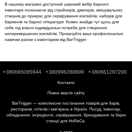
В нашому магазині доступний широкий вибір барного
інвентаря починаючи від стрейнерів, джигерів, змішувальних
стаканів до
прикрас для сервірування коктейлів
,
наборів для
барменів
та
барної літератури
. Кожен знайде тут щось для
себе під власні індивідуальні потреби для створення
неперевершених коктейлів. Прокачуйте ваші професіональні
навички разом з інвентарем від BarTrigger.
+380665085944
+380996288899
+380661297200
Контакти
Повна версія сайту
BarTrigger — комплексне постачання товарів для барів,
ресторанів, готелів і кав’ярень в Україні. Посуд, інвентар,
обладнання, інгредієнти, сервірування, брендування та барні
станції для HoReCa.