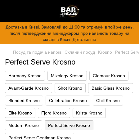
Доставка в Києві. Замовляй до 11:00 та отримуй в той же день,
після підтвердження менеджером про наявність товару на
складі в Києві. Детальніше
Посуд та подача напоїв
Скляний посуд
Krosno
Perfect Ser
Perfect Serve Krosno
Harmony Krosno
Mixology Krosno
Glamour Krosno
Avant-Garde Krosno
Shot Krosno
Basic Glass Krosno
Blended Krosno
Celebration Krosno
Chill Krosno
Elite Krosno
Fjord Krosno
Krista Krosno
Modern Krosno
Perfect Serve Krosno
Perfect Serve Gentlman Krosno