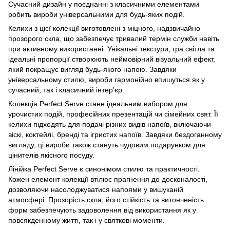
Сучасний дизайн у поєднанні з класичними елементами
робить вироби універсальними для будь-яких подій.
Келихи з цієї колекції виготовлені з міцного, надзвичайно
прозорого скла, що забезпечує тривалий термін служби навіть
при активному використанні. Унікальні текстури, гра світла та
ідеальні пропорції створюють неймовірний візуальний ефект,
який покращує вигляд будь-якого напою. Завдяки
універсальному стилю, вироби гармонійно впишуться як у
сучасний, так і класичний інтер’єр.
Колекція Perfect Serve стане ідеальним вибором для
урочистих подій, професійних презентацій чи сімейних свят. Її
келихи підходять для подачі різних видів напоїв, включаючи
віскі, коктейлі, бренді та ігристих напоїв. Завдяки бездоганному
вигляду, ці вироби також стануть чудовим подарунком для
цінителів якісного посуду.
Лінійка Perfect Serve є синонімом стилю та практичності.
Кожен елемент колекції втілює прагнення до досконалості,
дозволяючи насолоджуватися напоями у вишуканій
атмосфері. Прозорість скла, його стійкість та витонченість
форм забезпечують задоволення від використання як у
повсякденному житті, так і у святкові моменти.