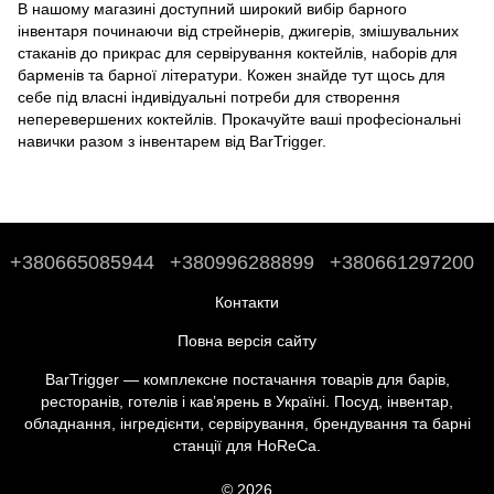
В нашому магазині доступний широкий вибір барного
інвентаря починаючи від стрейнерів, джигерів, змішувальних
стаканів до
прикрас для сервірування коктейлів
,
наборів для
барменів
та
барної літератури
. Кожен знайде тут щось для
себе під власні індивідуальні потреби для створення
неперевершених коктейлів. Прокачуйте ваші професіональні
навички разом з інвентарем від BarTrigger.
+380665085944
+380996288899
+380661297200
Контакти
Повна версія сайту
BarTrigger — комплексне постачання товарів для барів,
ресторанів, готелів і кав’ярень в Україні. Посуд, інвентар,
обладнання, інгредієнти, сервірування, брендування та барні
станції для HoReCa.
© 2026