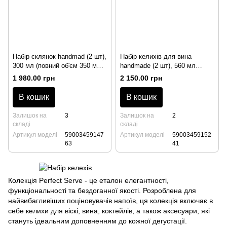
Набір склянок handmad (2 шт),
Набір келихів для вина
300 мл (повний об'єм 350 мл),
handmade (2 шт), 560 мл
Perfect Serve, Krosno
(повний об'єм 635 мл), Perfect
1 980.00 грн
2 150.00 грн
Serve, Krosno
В кошик
В кошик
Залишок на
3
Залишок на
2
складі
складі
Артикул моделі
59003459147
Артикул моделі
59003459152
63
41
Колекція Perfect Serve - це еталон елегантності,
функціональності та бездоганної якості. Розроблена для
найвибагливіших поціновувачів напоїв, ця колекція включає в
себе келихи для віскі, вина, коктейлів, а також аксесуари, які
стануть ідеальним доповненням до кожної дегустації.