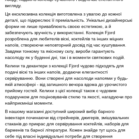
вигляду.
Ця ексклюзивна колекція виготовлена з увагою до кожної
деталі, що підкреслює її преміальність. Унікальні дизайнерські
форми не лише приваблюють своєю естетикою, а й
забезпечують зручність у використанні. Колекція Fjord
розроблена для любителів віскі, коктейлів та інших міцних
напоїв, створюючи неповторний досвід під час куштування.
Завдяки тонкому та якісному склу, вироби гарантують
насолоду як у буденні дні, так і в моменти святкових подій.
Келихи та декантери з колекції Fjord чудово підходять для
подачі віскі та інших напоїв, додаючи елегантності
сервіруванню. Вони створені для насолоди напоями у будь-
якій атмосфері - від затишного вечора вдома до урочистого
прийому гостей. Келихи з цієї колекції також є чудовим
подарунком для поціновувачів стилю та якості, нагадуючи про
найприємніші моменти.
В нашому магазині доступний широкий вибір барного
інвентаря починаючи від стрейнерів, джигерів, змішувальних
стаканів до
прикрас для сервірування коктейлів
,
наборів для
барменів
та
барної літератури
. Кожен знайде тут щось для
себе під власні індивідуальні потреби для створення