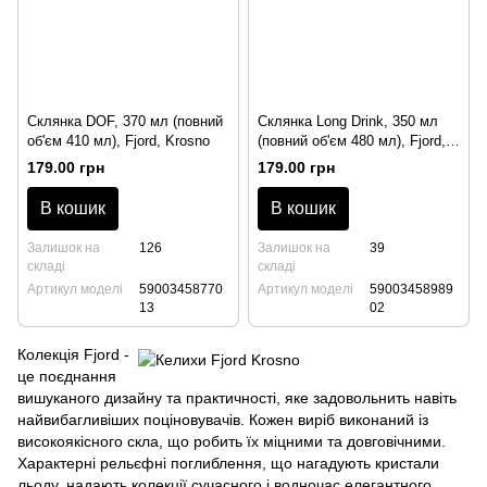
Склянка DOF, 370 мл (повний
Склянка Long Drink, 350 мл
об'єм 410 мл), Fjord, Krosno
(повний об'єм 480 мл), Fjord,
Krosno
179.00 грн
179.00 грн
В кошик
В кошик
Залишок на
126
Залишок на
39
складі
складі
Артикул моделі
59003458770
Артикул моделі
59003458989
13
02
Колекція Fjord -
це поєднання
вишуканого дизайну та практичності, яке задовольнить навіть
найвибагливіших поціновувачів. Кожен виріб виконаний із
високоякісного скла, що робить їх міцними та довговічними.
Характерні рельєфні поглиблення, що нагадують кристали
льоду, надають колекції сучасного і водночас елегантного