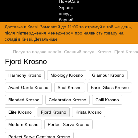
Доставка в Києві. Замовляй до 11:00 та отримуй в той же день,
після підтвердження менеджером про наявність товару на
складі в Києві. Детальніше
Посуд та подача напоїв
Скляний посуд
Krosno
Fjord Krosn
Fjord Krosno
Harmony Krosno
Mixology Krosno
Glamour Krosno
Avant-Garde Krosno
Shot Krosno
Basic Glass Krosno
Blended Krosno
Celebration Krosno
Chill Krosno
Elite Krosno
Fjord Krosno
Krista Krosno
Modern Krosno
Perfect Serve Krosno
Perfect Serve Gentlman Krosno