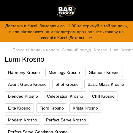
Доставка в Києві. Замовляй до 11:00 та отримуй в той же день,
після підтвердження менеджером про наявність товару на
складі в Києві. Детальніше
Посуд та подача напоїв
Скляний посуд
Krosno
Lumi Krosn
Lumi Krosno
Harmony Krosno
Mixology Krosno
Glamour Krosno
Avant-Garde Krosno
Shot Krosno
Basic Glass Krosno
Blended Krosno
Celebration Krosno
Chill Krosno
Elite Krosno
Fjord Krosno
Krista Krosno
Modern Krosno
Perfect Serve Krosno
Perfect Serve Gentlman Krosno