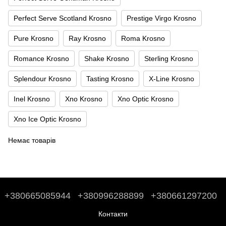
Perfect Serve Scotland Krosno
Prestige Virgo Krosno
Pure Krosno
Ray Krosno
Roma Krosno
Romance Krosno
Shake Krosno
Sterling Krosno
Splendour Krosno
Tasting Krosno
X-Line Krosno
Inel Krosno
Xno Krosno
Xno Optic Krosno
Xno Ice Optic Krosno
Немає товарів
+380665085944
+380996288899
+380661297200
Контакти