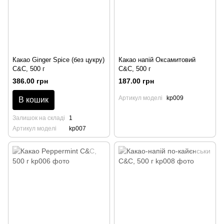
Какао Ginger Spice (без цукру)
Какао напій Оксамитовий
C&C, 500 г
C&C, 500 г
386.00 грн
187.00 грн
Артикул моделі
kp009
В кошик
Залишок на складі
1
Артикул моделі
kp007