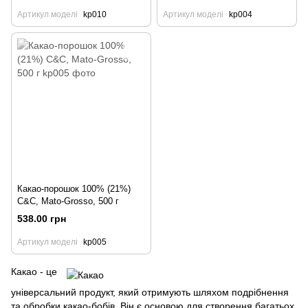
Артикул моделі
kp010
Артикул моделі
kp004
Какао-порошок 100% (21%)
C&C, Mato-Grosso, 500 г
538.00 грн
Артикул моделі
kp005
Какао - це
універсальний продукт, який отримують шляхом подрібнення
та обробки какао-бобів. Він є основою для створення багатьох