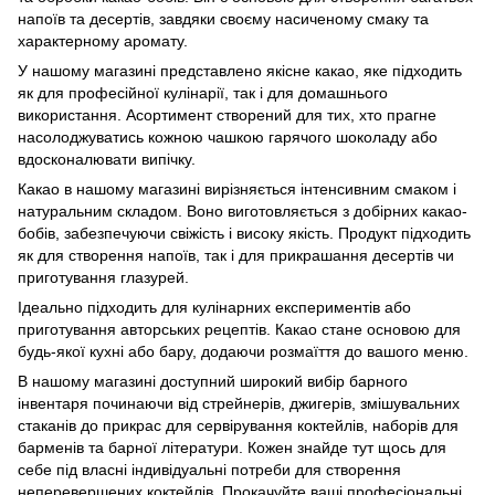
напоїв та десертів, завдяки своєму насиченому смаку та
характерному аромату.
У нашому магазині представлено якісне какао, яке підходить
як для професійної кулінарії, так і для домашнього
використання. Асортимент створений для тих, хто прагне
насолоджуватись кожною чашкою гарячого шоколаду або
вдосконалювати випічку.
Какао в нашому магазині вирізняється інтенсивним смаком і
натуральним складом. Воно виготовляється з добірних какао-
бобів, забезпечуючи свіжість і високу якість. Продукт підходить
як для створення напоїв, так і для прикрашання десертів чи
приготування глазурей.
Ідеально підходить для кулінарних експериментів або
приготування авторських рецептів. Какао стане основою для
будь-якої кухні або бару, додаючи розмаїття до вашого меню.
В нашому магазині доступний широкий вибір барного
інвентаря починаючи від стрейнерів, джигерів, змішувальних
стаканів до
прикрас для сервірування коктейлів
,
наборів для
барменів
та
барної літератури
. Кожен знайде тут щось для
себе під власні індивідуальні потреби для створення
неперевершених коктейлів. Прокачуйте ваші професіональні