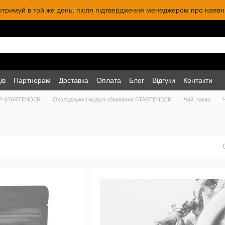
 отримуй в той же день, після підтвердження менеджером про наявніс
ів
Партнерам
Доставка
Оплата
Блог
Відгуки
Контакти
P STARTENDER
Охолоджуючі модулі зберігання STARTENDER
Чай, какао