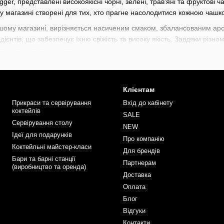
ger, представлені високоякісні чорні, зелені, трав'яні та фруктові ч
 магазині створені для тих, хто прагне насолодитися кожною чашкою
шому магазині, вирізняється насиченим смаком, збалансованим аро
дієнтів, що забезпечує їхню свіжість та високу якість. Завдяки різно
орення унікальних напоїв.
я самостійного вживання, так і для використання в коктейлях, приго
рекрасним доповненням до вашого бару або домашньої колекції.
Клієнтам
ний широкий вибір барного інвентаря починаючи від стрейнерів, дж
рменів
та
барної літератури
. Кожен знайде тут щось для себе під в
Прикраси та сервірування
Вхід до кабінету
коктейлів
ші професіональні навички разом з інвентарем від BarTrigger.
SALE
Сервірування столу
NEW
Ідеї для подарунків
Про компанію
Коктейльні майстер-класи
Для брендів
Бари та барні станції
Партнерам
(виробництво та оренда)
Доставка
Оплата
Блог
Відгуки
Контакти