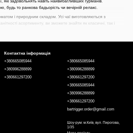
аї, які задовольнять навіть найвибагливіших гурманів.
, будь то ранкова бадьорість чи вечірній релакс.
матом і природним складом. Усі чаї виготовляються з
манітності асортименту, ви зможете знайти як класичні, так і
тування авторських міксів чи подачі в закладах громадського
Контактна інформація
игерів, змішувальних стаканів до
прикрас для сервірування
ласні індивідуальні потреби для створення неперевершених
+380665085944
+380665085944
+380996288899
+380996288899
+380661297200
+380661297200
+380665085944
+380996288899
+380661297200
bartrigger.order@gmail.com
Шоу-рум: м.Київ, вул. Пирогова,
1/35