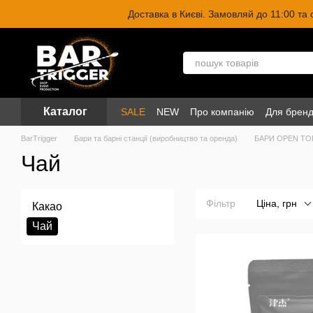
Перейти до основного контенту
Доставка в Києві. Замовляй до 11:00 та
Каталог
SALE
NEW
Про компанію
Для бренд
BarTrigger
Бари та барні станції (виробництво та оренда)
БАРИ OPEN TO
Чай
Фільтр
Ціна, грн
Какао
Чай