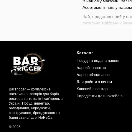
В нашому магазині BarTrig
Асортимент чаїв у нашому
Чай, представлений у на
ретельно відібраних інгре
незвичайні мікси для ств
Ідеально підходить як дл
харчування. Чай стане п
Каталог
В нашому магазині доступ
коктейлів
,
наборів для ба
Посуд та подача напоїв
коктейлів. Прокачуйте ва
Барний інвентар
Барне обладнання
Для роботи з вином
Кавовий інвентар
BarTrigger — комплексне
постачання товарів для барів,
Інгредієнти для коктейлів
ресторанів, готелів і кав’ярень в
Україні. Посуд, інвентар,
обладнання, інгредієнти,
сервірування, брендування та
барні станції для HoReCa.
© 2026