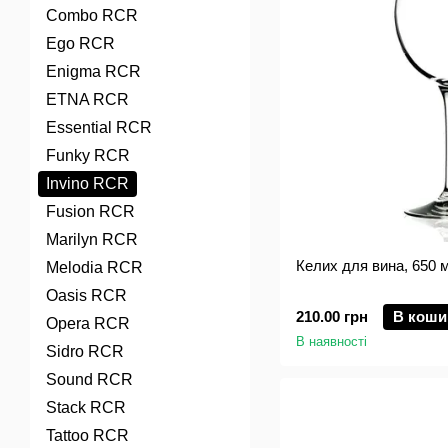
Combo RCR
Ego RCR
Enigma RCR
ETNA RCR
Essential RCR
Funky RCR
Invino RCR
Fusion RCR
Marilyn RCR
Келих для вина, 650 м
Melodia RCR
Oasis RCR
210.00 грн
В коши
Opera RCR
В наявності
Sidro RCR
Sound RCR
Stack RCR
Tattoo RCR