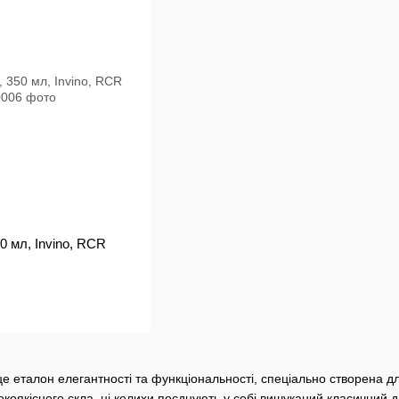
0 мл, Invino, RCR
- це еталон елегантності та функціональності, спеціально створена д
сокоякісного скла, ці келихи поєднують у собі вишуканий класичний д