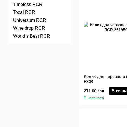
Timeless RCR
Tocai RCR
Universum RCR
Wine drop RCR
World`s Best RCR
Келих для червоного в
RCR
271.00 грн
В коши
В наявності