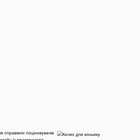
ля справжніх поціновувачів
изайн із практичністю,