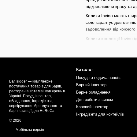
підкреслюючи красу та а
Келихи Invino мають широ
скло гарантує довговічні
задоволення від кожного 
Келихи з колекції Invino
ресторанах, так і вдома 
В нашому магазині доступ
коктейлів
,
наборів для ба
коктейлів. Прокачуйте ва
Каталог
Посуд та подача напоїв
BarTrigger — комплексне
Барний інвентар
постачання товарів для барів,
ресторанів, готелів і кав’ярень в
Барне обладнання
Україні. Посуд, інвентар,
Для роботи з вином
обладнання, інгредієнти,
сервірування, брендування та
Кавовий інвентар
барні станції для HoReCa.
Інгредієнти для коктейлів
© 2026
Мобільна версія