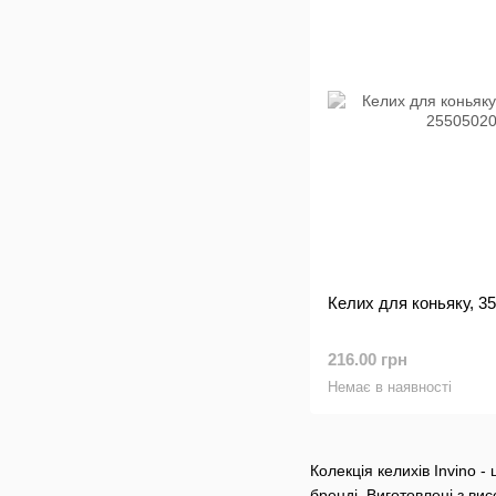
Келих для коньяку, 35
216.00 грн
Немає в наявності
Колекція келихів Invino 
бренді. Виготовлені з ви