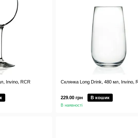
л, Invino, RCR
Склянка Long Drink, 480 мл, Invino,
к
229.00 грн
В кошик
В наявності