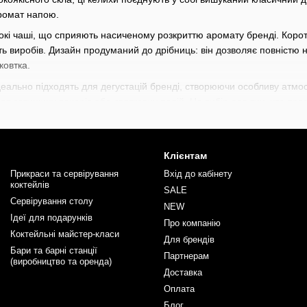
ромат напою.
кі чаші, що сприяють насиченому розкриттю аромату бренді. Коротк
сть виробів. Дизайн продуманий до дрібниць: він дозволяє повніст
ковтка.
 ідеально підходять для дегустацій бренді, створюючи особливу атмо
для затишних вечорів або святкових подій. Це вибір для тих, хто п
ний широкий вибір барного інвентаря починаючи від стрейнерів, дж
рменів
та
барної літератури
. Кожен знайде тут щось для себе під в
ші професіональні навички разом з інвентарем від BarTrigger.
Клієнтам
Прикраси та сервірування
Вхід до кабінету
коктейлів
SALE
Сервірування столу
NEW
Ідеї для подарунків
Про компанію
Коктейльні майстер-класи
Для брендів
Бари та барні станції
Партнерам
(виробництво та оренда)
Доставка
Оплата
Блог