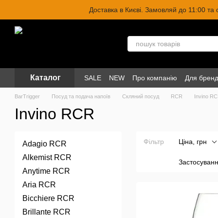
Перейти до основного контенту
Доставка в Києві. Замовляй до 11:00 та
Каталог
SALE
NEW
Про компанію
Для бренд
BarTrigger
Посуд та подача напоїв
Скляний посуд
RCR
Invino R
Invino RCR
Фільтр
Ціна, грн
Adagio RCR
Alkemist RCR
Застосуван
Anytime RCR
Aria RCR
Bicchiere RCR
Brillante RCR