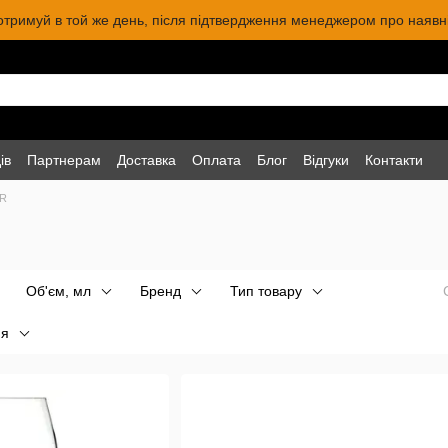
 отримуй в той же день, після підтвердження менеджером про наявніс
ів
Партнерам
Доставка
Оплата
Блог
Відгуки
Контакти
CR
Об'єм, мл
Бренд
Тип товару
ня