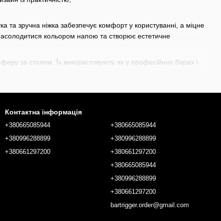
а та зручна ніжка забезпечує комфорт у користуванні, а міцне
ю насолодитися кольором напою та створює естетичне
сферу за столом. Їх використовують як у професійних барах і
рагне перетворити подачу напою на справжній ритуал насолоди.
игерів, змішувальних стаканів до
прикрас для сервірування
ласні індивідуальні потреби для створення неперевершених
Контактна інформація
+380665085944
+380665085944
+380996288899
+380996288899
+380661297200
+380661297200
+380665085944
+380996288899
+380661297200
bartrigger.order@gmail.com