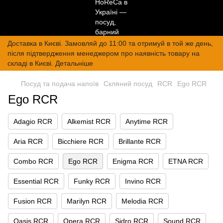
Доставка в Києві. Замовляй до 11:00 та отримуй в той же день,
після підтвердження менеджером про наявність товару на
складі в Києві. Детальніше
Посуд та подача напоїв
Скляний посуд
RCR
Ego RCR
Ego RCR
Adagio RCR
Alkemist RCR
Anytime RCR
Aria RCR
Bicchiere RCR
Brillante RCR
Combo RCR
Ego RCR
Enigma RCR
ETNA RCR
Essential RCR
Funky RCR
Invino RCR
Fusion RCR
Marilyn RCR
Melodia RCR
Oasis RCR
Opera RCR
Sidro RCR
Sound RCR