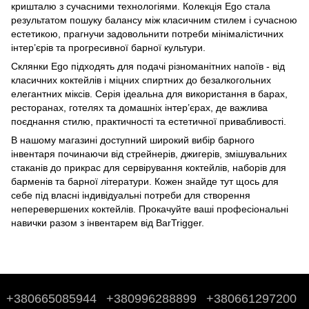
кришталю з сучасними технологіями. Колекція Ego стала
результатом пошуку балансу між класичним стилем і сучасною
естетикою, прагнучи задовольнити потреби мінімалістичних
інтер’єрів та прогресивної барної культури.
Склянки Ego підходять для подачі різноманітних напоїв - від
класичних коктейлів і міцних спиртних до безалкогольних
елегантних міксів. Серія ідеальна для використання в барах,
ресторанах, готелях та домашніх інтер’єрах, де важлива
поєднання стилю, практичності та естетичної привабливості.
В нашому магазині доступний широкий вибір барного
інвентаря починаючи від стрейнерів, джигерів, змішувальних
стаканів до
прикрас для сервірування коктейлів
,
наборів для
барменів
та
барної літератури
. Кожен знайде тут щось для
себе під власні індивідуальні потреби для створення
неперевершених коктейлів. Прокачуйте ваші професіональні
навички разом з інвентарем від BarTrigger.
+380665085944
+380996288899
+380661297200