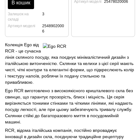
Артикул моделі
25478020006
В кошик
Залишок на
3
складі
Артикул моделі
2548902000
6
Колекція Ego від
RCR - це сучасна
лінія скляного посуду, яка поєднує мінімалістичний дизайн з
італійською витонченістю. Склянки та келихи з цієї серії мають
чисті, чіткі контури та елегантні форми, що підкреслюють колір
і текстуру напоїв, роблячи їх подачу стильною та
привабливою.
Ego RCR виготовлено з високоякісного кришталевого скла без
свинцю, що гарантує прозорість, блиск і міцність. Ця серія
вирізняється тонкими стінками та чіткими лініями, які надають
посуду легкості, але при цьому забезпечують тривалу службу.
Склянки стійкі до багаторазового миття в посудомийній
машині.
RCR, відома італійська компанія, постійно впроваджує
інновації в дизайн скла, поєднуючи традиційне рецептуру