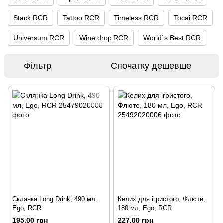
Stack RCR
Tattoo RCR
Timeless RCR
Tocai RCR
Universum RCR
Wine drop RCR
World`s Best RCR
Фільтр
Спочатку дешевше
Склянка Long Drink, 490 мл,
Келих для ігристого, Флюте,
Ego, RCR
180 мл, Ego, RCR
195.00 грн
227.00 грн