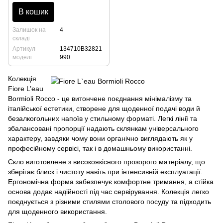
В кошик
Залишок на
4
складі
Артикул
134710B32821
моделі
990
Колекція
Fiore L’eau
Bormioli Rocco - це витончене поєднання мінімалізму та
італійської естетики, створене для щоденної подачі води й
безалкогольних напоїв у стильному форматі. Легкі лінії та
збалансовані пропорції надають склянкам універсального
характеру, завдяки чому вони органічно виглядають як у
професійному сервісі, так і в домашньому використанні.
Скло виготовлене з високоякісного прозорого матеріалу, що
зберігає блиск і чистоту навіть при інтенсивній експлуатації.
Ергономічна форма забезпечує комфортне тримання, а стійка
основа додає надійності під час сервірування. Колекція легко
поєднується з різними стилями столового посуду та підходить
для щоденного використання.