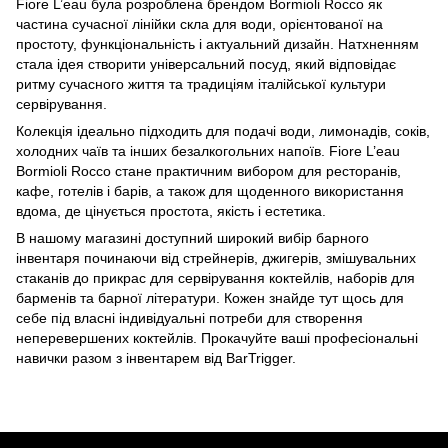
Fiore L’eau була розроблена брендом Bormioli Rocco як
частина сучасної лінійки скла для води, орієнтованої на
простоту, функціональність і актуальний дизайн. Натхненням
стала ідея створити універсальний посуд, який відповідає
ритму сучасного життя та традиціям італійської культури
сервірування.
Колекція ідеально підходить для подачі води, лимонадів, соків,
холодних чаїв та інших безалкогольних напоїв. Fiore L’eau
Bormioli Rocco стане практичним вибором для ресторанів,
кафе, готелів і барів, а також для щоденного використання
вдома, де цінується простота, якість і естетика.
В нашому магазині доступний широкий вибір барного
інвентаря починаючи від стрейнерів, джигерів, змішувальних
стаканів до
прикрас для сервірування коктейлів
,
наборів для
барменів
та
барної літератури
. Кожен знайде тут щось для
себе під власні індивідуальні потреби для створення
неперевершених коктейлів. Прокачуйте ваші професіональні
навички разом з інвентарем від BarTrigger.