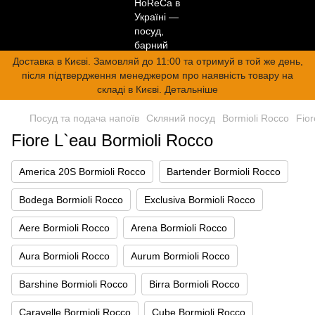
Доставка в Києві. Замовляй до 11:00 та отримуй в той же день,
після підтвердження менеджером про наявність товару на
складі в Києві. Детальніше
Посуд та подача напоїв
Скляний посуд
Bormioli Rocco
Fior
Fiore L`eau Bormioli Rocco
America 20S Bormioli Rocco
Bartender Bormioli Rocco
Bodega Bormioli Rocco
Exclusiva Bormioli Rocco
Aere Bormioli Rocco
Arena Bormioli Rocco
Aura Bormioli Rocco
Aurum Bormioli Rocco
Barshine Bormioli Rocco
Birra Bormioli Rocco
Caravelle Bormioli Rocco
Cube Bormioli Rocco