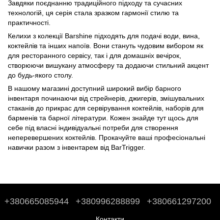
Завдяки поєднанню традиційного підходу та сучасних
технологій, ця серія стала зразком гармонії стилю та
практичності.
Келихи з колекції Barshine підходять для подачі води, вина,
коктейлів та інших напоїв. Вони стануть чудовим вибором як
для ресторанного сервісу, так і для домашніх вечірок,
створюючи вишукану атмосферу та додаючи стильний акцент
до будь-якого столу.
В нашому магазині доступний широкий вибір барного
інвентаря починаючи від стрейнерів, джигерів, змішувальних
стаканів до
прикрас для сервірування коктейлів
,
наборів для
барменів
та
барної літератури
. Кожен знайде тут щось для
себе під власні індивідуальні потреби для створення
неперевершених коктейлів. Прокачуйте ваші професіональні
навички разом з інвентарем від BarTrigger.
+380665085944
+380996288899
+380661297200
Контакти