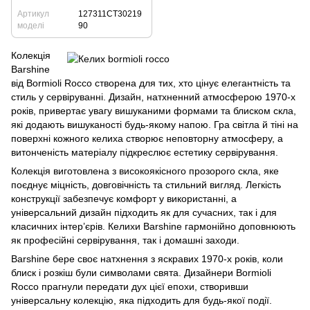
Артикул
127311CT30219
моделі
90
Колекція
Barshine
від Bormioli Rocco створена для тих, хто цінує елегантність та
стиль у сервіруванні. Дизайн, натхненний атмосферою 1970-х
років, привертає увагу вишуканими формами та блиском скла,
які додають вишуканості будь-якому напою. Гра світла й тіні на
поверхні кожного келиха створює неповторну атмосферу, а
витонченість матеріалу підкреслює естетику сервірування.
Колекція виготовлена з високоякісного прозорого скла, яке
поєднує міцність, довговічність та стильний вигляд. Легкість
конструкції забезпечує комфорт у використанні, а
універсальний дизайн підходить як для сучасних, так і для
класичних інтер’єрів. Келихи Barshine гармонійно доповнюють
як професійні сервірування, так і домашні заходи.
Barshine бере своє натхнення з яскравих 1970-х років, коли
блиск і розкіш були символами свята. Дизайнери Bormioli
Rocco прагнули передати дух цієї епохи, створивши
універсальну колекцію, яка підходить для будь-якої події.