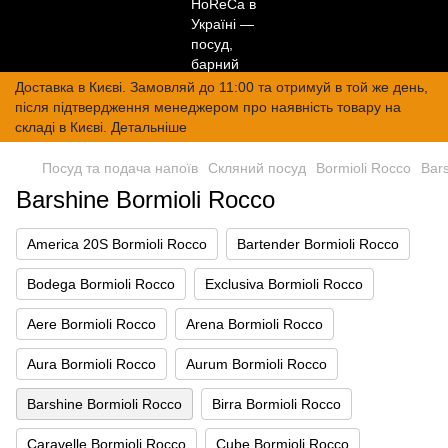
Доставка в Києві. Замовляй до 11:00 та отримуй в той же день,
після підтвердження менеджером про наявність товару на
складі в Києві. Детальніше
Посуд та подача напоїв
Скляний посуд
Bormioli Rocco
Bars
Barshine Bormioli Rocco
America 20S Bormioli Rocco
Bartender Bormioli Rocco
Bodega Bormioli Rocco
Exclusiva Bormioli Rocco
Aere Bormioli Rocco
Arena Bormioli Rocco
Aura Bormioli Rocco
Aurum Bormioli Rocco
Barshine Bormioli Rocco
Birra Bormioli Rocco
Caravelle Bormioli Rocco
Cube Bormioli Rocco