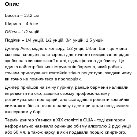
Опис
Висота – 13.2 см
Ширина – 4.5 см
Об’єм – 1/2 унцій
Поділки – 1/4 унцій, 1/2 унцій, 3/4 унцій, 1.5 унцій
Джигер Aero, мідного кольору, 1/2 унції, Urban Bar - це мірна
склянка, спеціально створена для точного вимірювання рідин,
зроблена з високоякісної сталі, відшліфована до блиску. Це
один з найпотрібніших інструментів бармена, який робить
точним приготування коктейлів згідно рецептури, завдяки чому
ви точно не помилитеся в пропорціях.
Джигер прийшов на зміну пурингу, раніше бармени наливали
інгредієнти на око, завдяки своєму професіоналізму
дотримувалися пропорцій, але сьогоднішні рецепти коктейлів
вимагають більш точного наливу і джигери стали невід'ємним
аксесуаром у барі.
Термін джигер з'явився в XIX столітті в США - тоді джигером
неформально називали одиницю об'єму алкоголю 2 рідкі унції
або 60 мл, а також чарку, в якій подавали порцію спиртного.