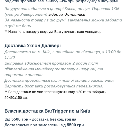
радістю зробимо вам знижку -
3%
при розрахунку в шоу-румі.
Шоурум знаходиться в центрі Києва, по вул. Пирогова 1/35
(метро Університет)
відео як дістатись
За наявності товару в шоурумі, замовлення можна забрати
в цей же день.
** Наявність товару у шоурумі Вам уточнить наш менеджер
Доставка Уклон Делівері
Доставляємо по м. Київ, з понеділка по п'ятницю, з 10:00 до
17:30
Відправка здійснюється протягом 2 годин після
підтвердження менеджером товару в шоурумі, та
отримання оплати.
Доставка проводиться після повної оплати замовлення.
Вартість доставки розраховується перевізником.
** Вага доставки не має перевищувати вагу в 20 кг, та габарити
50х50х150 см.
Власна доставка
BarTrigger
по м Київ
Від
55
00 грн
- доставка
безкоштовна
Доставляємо при замовленні від
5500 грн