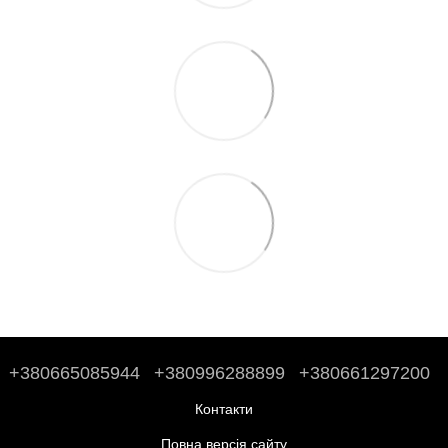
+380665085944
+380996288899
+380661297200
Контакти
Повна версія сайту