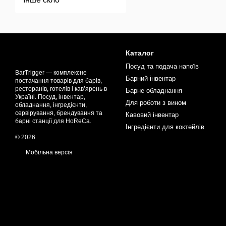
Каталог
Посуд та подача напоїв
BarTrigger — комплексне
Барний інвентар
постачання товарів для барів,
ресторанів, готелів і кав’ярень в
Барне обладнання
Україні. Посуд, інвентар,
Для роботи з вином
обладнання, інгредієнти,
сервірування, брендування та
Кавовий інвентар
барні станції для HoReCa.
Інгредієнти для коктейлів
© 2026
Мобільна версія