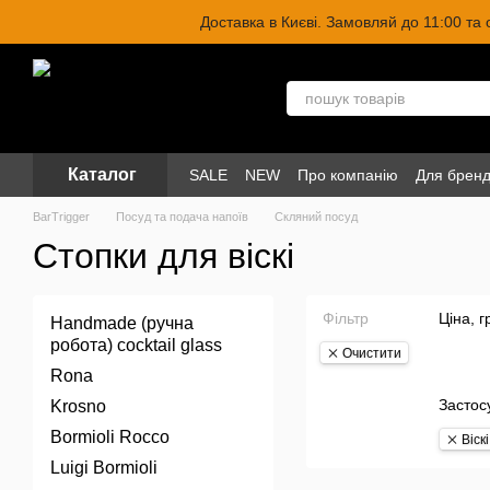
Перейти до основного контенту
Доставка в Києві. Замовляй до 11:00 та
Каталог
SALE
NEW
Про компанію
Для бренд
BarTrigger
Посуд та подача напоїв
Скляний посуд
Стопки для віскі
Фільтр
Ціна, г
Handmade (ручна
робота) cocktail glass
Очистити
Rona
Застос
Krosno
Bormioli Rocco
Віскі
Luigi Bormioli