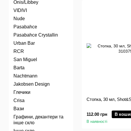
Onis/Libbey
VIDIVI
Nude
Pasabahce
Pasabahce Crystallin
Urban Bar
RCR
San Miguel
Barta
Nachtmann
Jakobsen Design
Глечики
Стопка, 30 мл, Shot&S
Crisa
Вази
112.00 грн
В коши
Графини, декантери та
В наявності
інше скло
Інше скло