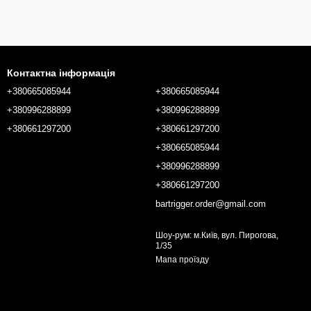
Контактна інформація
+380665085944
+380665085944
+380996288899
+380996288899
+380661297200
+380661297200
+380665085944
+380996288899
+380661297200
bartrigger.order@gmail.com
Шоу-рум: м.Київ, вул. Пирогова,
1/35
Мапа проїзду