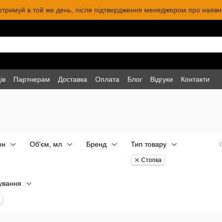
 отримуй в той же день, після підтвердження менеджером про наявніс
ів
Партнерам
Доставка
Оплата
Блог
Відгуки
Контакти
рн
Об'єм, мл
Бренд
Тип товару
Стопка
ування