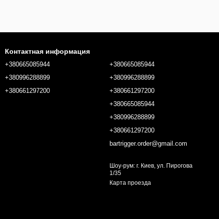
Контактная информация
+380665085944
+380665085944
+380996288899
+380996288899
+380661297200
+380661297200
+380665085944
+380996288899
+380661297200
bartrigger.order@gmail.com
Шоу-рум: г. Киев, ул. Пирогова
1/35
Карта проезда