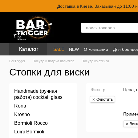
Перейти к основному контенту
Доставка в Киеве. Заказывай до 11:00
Каталог
SALE
NEW
О компании
Для брендо
BarTrigger
Посуда и подача напитков
Посуда из стекла
Стопки для виски
Фильтр
Цена, 
Handmade (ручная
работа) cocktail glass
Очистить
Rona
Приме
Krosno
Bormioli Rocco
Виск
Luigi Bormioli