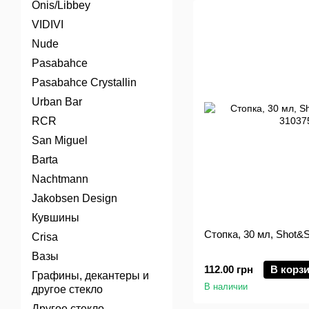
Onis/Libbey
VIDIVI
Nude
Pasabahce
Pasabahce Crystallin
Urban Bar
RCR
San Miguel
Barta
Nachtmann
Jakobsen Design
Кувшины
Стопка, 30 мл, Shot&S
Crisa
Вазы
112.00 грн
В корз
Графины, декантеры и
В наличии
другое стекло
Другое стекло