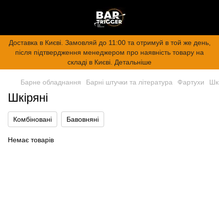
Доставка в Києві. Замовляй до 11:00 та отримуй в той же день,
після підтвердження менеджером про наявність товару на
складі в Києві. Детальніше
Барне обладнання
Барні штучки та література
Фартухи
Шк
Шкіряні
Комбіновані
Бавовняні
Немає товарів