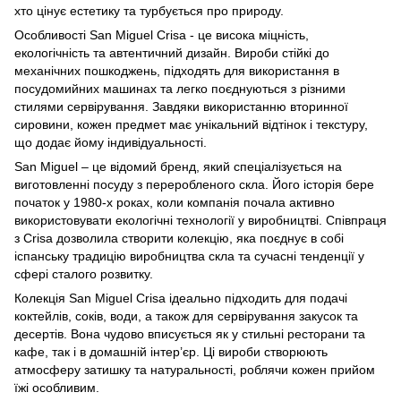
хто цінує естетику та турбується про природу.
Особливості San Miguel Crisa - це висока міцність,
екологічність та автентичний дизайн. Вироби стійкі до
механічних пошкоджень, підходять для використання в
посудомийних машинах та легко поєднуються з різними
стилями сервірування. Завдяки використанню вторинної
сировини, кожен предмет має унікальний відтінок і текстуру,
що додає йому індивідуальності.
San Miguel – це відомий бренд, який спеціалізується на
виготовленні посуду з переробленого скла. Його історія бере
початок у 1980-х роках, коли компанія почала активно
використовувати екологічні технології у виробництві. Співпраця
з Crisa дозволила створити колекцію, яка поєднує в собі
іспанську традицію виробництва скла та сучасні тенденції у
сфері сталого розвитку.
Колекція San Miguel Crisa ідеально підходить для подачі
коктейлів, соків, води, а також для сервірування закусок та
десертів. Вона чудово вписується як у стильні ресторани та
кафе, так і в домашній інтер’єр. Ці вироби створюють
атмосферу затишку та натуральності, роблячи кожен прийом
їжі особливим.