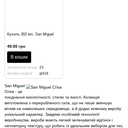
Кухоль 302 мл, San Miguel
49.00 грн
В кошик
Залишок на складі
23
Артикул моделі
gl418
San Miguel
Crisa - це
поєднання екологічності, стилю та якості. Колекція
виготовлена з переробленого скла, що не лише зменшує
вплив на навколишнє середовище, а й додає кожному виробу
унікальний характер. Завдяки особливій технології
виробництва, вироби мають легкий зеленуватий відтінок і
неповторну текстуру, що робить їх ідеальним вибором для тих,