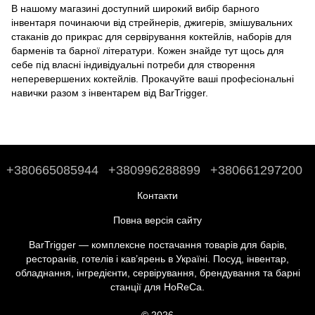
В нашому магазині доступний широкий вибір барного
інвентаря починаючи від стрейнерів, джигерів, змішувальних
стаканів до
прикрас для сервірування коктейлів
,
наборів для
барменів
та
барної літератури
. Кожен знайде тут щось для
себе під власні індивідуальні потреби для створення
неперевершених коктейлів. Прокачуйте ваші професіональні
навички разом з інвентарем від BarTrigger.
+380665085944
+380996288899
+380661297200
Контакти
Повна версія сайту
BarTrigger — комплексне постачання товарів для барів,
ресторанів, готелів і кав’ярень в Україні. Посуд, інвентар,
обладнання, інгредієнти, сервірування, брендування та барні
станції для HoReCa.