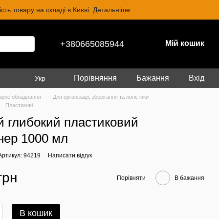
ть товару на складі в Києві. Детальніше
+380665085944
Мій кошик
Порівняння
Бажання
Вхід
Укр
арне обладнання
Для організації, зберігання та логістики
Пластикові
й глибокий пластиковий
нер 1000 мл
Артикул: 94219
Написати відгук
грн
Порівняти
В бажання
В кошик