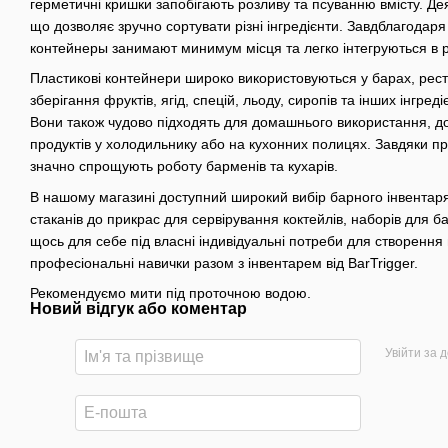
герметичні кришки запобігають розливу та псуванню вмісту. Дея
що дозволяє зручно сортувати різні інгредієнти. Завдблагодар
контейнеры занимают минимум місця та легко інтегруються в р
Пластикові контейнери широко використовуються у барах, рест
зберігання фруктів, ягід, спецій, льоду, сиропів та інших інгред
Вони також чудово підходять для домашнього використання, д
продуктів у холодильнику або на кухонних полицях. Завдяки про
значно спрощують роботу барменів та кухарів.
В нашому магазині доступний широкий вибір барного інвентаря
стаканів до прикрас для сервірування коктейлів, наборів для б
щось для себе під власні індивідуальні потреби для створенн
професіональні навички разом з інвентарем від BarTrigger.
Рекомендуємо мити під проточною водою.
Новий відгук або коментар
Увійти за 