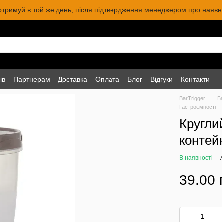
 отримуй в той же день, після підтвердження менеджером про наявніс
ів
Партнерам
Доставка
Оплата
Блог
Відгуки
Контакти
BarTrigger
Б
Гастроємності
Кругли
контей
В наявності
39.00 