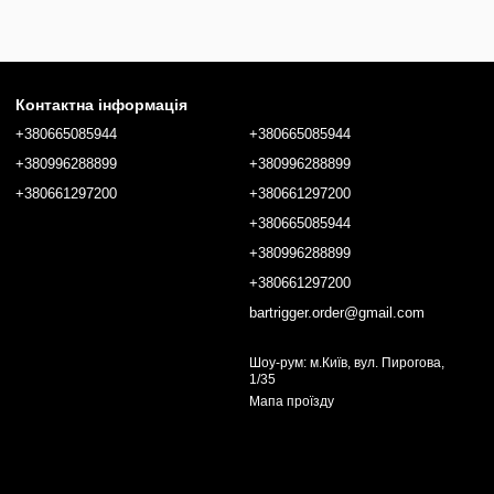
Контактна інформація
+380665085944
+380665085944
+380996288899
+380996288899
+380661297200
+380661297200
+380665085944
+380996288899
+380661297200
bartrigger.order@gmail.com
Шоу-рум: м.Київ, вул. Пирогова,
1/35
Мапа проїзду