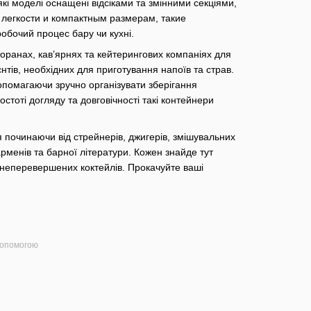
кі моделі оснащені відсіками та змінними секціями,
я легкости и компактным размерам, такие
обочий процес бару чи кухні.
оранах, кав’ярнях та кейтерингових компаніях для
ієнтів, необхідних для приготування напоїв та страв.
опомагаючи зручно організувати зберігання
стоті догляду та довговічності такі контейнери
 починаючи від стрейнерів, джигерів, змішувальних
арменів та барної літератури. Кожен знайде тут
я неперевершених коктейлів. Прокачуйте ваші
допомогою