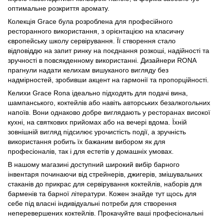
оптимальне розкриття аромату.
Колекція Grace була розроблена для професійного
ресторанного використання, з орієнтацією на класичну
європейську школу сервірування. Її створення стало
відповіддю на запит ринку на поєднання розкоші, надійності та
зручності в повсякденному використанні. Дизайнери RONA
прагнули надати келихам вишуканого вигляду без
надмірностей, зробивши акцент на гармонії та пропорційності.
Келихи Grace Rona ідеально підходять для подачі вина,
шампанського, коктейлів або навіть авторських безалкогольних
напоїв. Вони однаково добре виглядають у ресторанах високої
кухні, на святкових прийомах або на вечері вдома. Їхній
зовнішній вигляд підсилює урочистість події, а зручність
використання робить їх бажаним вибором як для
професіоналів, так і для естетів у домашніх умовах.
В нашому магазині доступний широкий вибір барного
інвентаря починаючи від стрейнерів, джигерів, змішувальних
стаканів до
прикрас для сервірування коктейлів
,
наборів для
барменів
та
барної літератури
. Кожен знайде тут щось для
себе під власні індивідуальні потреби для створення
неперевершених коктейлів. Прокачуйте ваші професіональні