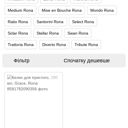
Medium Rona
Mise en Bouche Rona
Mondo Rona
Ratio Rona
Santorini Rona
Select Rona
Solar Rona
Stellar Rona
Swan Rona
Trattoria Rona
Diverto Rona
Tribute Rona
Фільтр
Спочатку дешевше