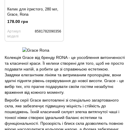
Келих для ігристого, 280 мл,
Grace, Rona
178.00 грн
Артикул
8581782090356
моделі
Колекція Grace від бренду RONA - це уособлення витонченості
та класичної краси. Її келихи створені для того, щоб не просто
подавати напій, а робити це зі справжньою естетикою.
Завдяки елегантним лініям та витриманим пропорціям, вони
здатні підняти рівень сервірування до нової висоти. Grace - це
вибір тих, хто прагне подарувати своїм гостям незабутнє
враження від кожного моменту.
Вироби серії Grace виготовлені зі спеціально загартованого
скла, яке забезпечує підвищену міцність і стійкість до
пошкоджень. Їхній класичний силует злегка витягнутої чаші і
тонкої ніжки створює ідеальний баланс естетики та
функціональності. Прозорість і блиск скла дозволяють повною
мірою насолодитися кольором напою, а форма забезпечує