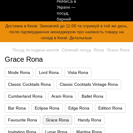
Доставка в Києві. Замовляй до 11:00 та отримуй в той же день,
після підтвердження менеджером про наявність товару на
складі в Києві. Детальніше
Посуд та подача напоїв
Скляний посуд
Rona
Grace Rona
Grace Rona
Mode Rona
Lord Rona
Vista Rona
Classic Cocktails Rona
Classic Cocktails Vintage Rona
Cumberland Rona
Aram Rona
Ballet Rona
Bar Rona
Eclipse Rona
Edge Rona
Edition Rona
Favourite Rona
Grace Rona
Handy Rona
Invitation Rona
Lunar Rona
Martina Rona