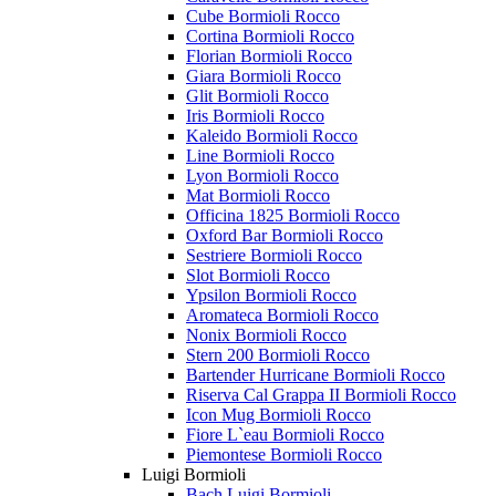
Cube Bormioli Rocco
Cortina Bormioli Rocco
Florian Bormioli Rocco
Giara Bormioli Rocco
Glit Bormioli Rocco
Iris Bormioli Rocco
Kaleido Bormioli Rocco
Line Bormioli Rocco
Lyon Bormioli Rocco
Mat Bormioli Rocco
Officina 1825 Bormioli Rocco
Oxford Bar Bormioli Rocco
Sestriere Bormioli Rocco
Slot Bormioli Rocco
Ypsilon Bormioli Rocco
Aromateca Bormioli Rocco
Nonix Bormioli Rocco
Stern 200 Bormioli Rocco
Bartender Hurricane Bormioli Rocco
Riserva Cal Grappa II Bormioli Rocco
Icon Mug Bormioli Rocco
Fiore L`eau Bormioli Rocco
Piemontese Bormioli Rocco
Luigi Bormioli
Bach Luigi Bormioli