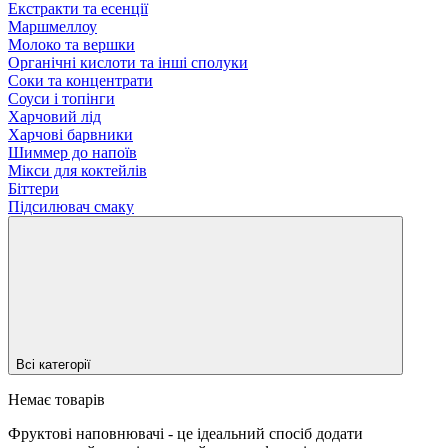
Екстракти та есенції
Маршмеллоу
Молоко та вершки
Органічні кислоти та інші сполуки
Соки та концентрати
Соуси і топінги
Харчовий лід
Харчові барвники
Шиммер до напоїв
Мікси для коктейлів
Біттери
Підсилювач смаку
Всі категорії
Немає товарів
Фруктові наповнювачі - це ідеальний спосіб додати