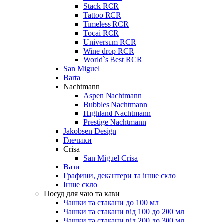
Stack RCR
Tattoo RCR
Timeless RCR
Tocai RCR
Universum RCR
Wine drop RCR
World`s Best RCR
San Miguel
Barta
Nachtmann
Aspen Nachtmann
Bubbles Nachtmann
Highland Nachtmann
Prestige Nachtmann
Jakobsen Design
Глечики
Crisa
San Miguel Crisa
Вази
Графини, декантери та інше скло
Інше скло
Посуд для чаю та кави
Чашки та стакани до 100 мл
Чашки та стакани від 100 до 200 мл
Чашки та стакани від 200 до 300 мл