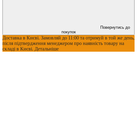
Повернутись до
покупок
Доставка в Києві. Замовляй до 11:00 та отримуй в той же день,
після підтвердження менеджером про наявність товару на
складі в Києві. Детальніше