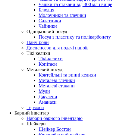
Чашки та стакани від 300 мл і вище
Блюдця
Молочники та глечики
Салатники
Чайники
Одноразовий посуд
Посуд з пластику та полікарбонату
Панч-боли
Диспенсери для подачі напоїв
Тікі келихи
Тікі-келихи
Копітаси
Металевий посуд
Коктейльні та винні келихи
Металеві глечики
Металеві стакани
Мули
Джулепи
Ананаси
Термоси
Барний інвентар
Набори барного інвентарю
Шейкери
Шейкер Бостон
Європейський шейкер