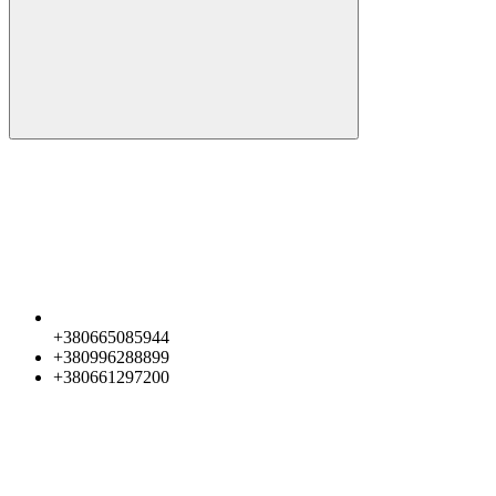
+380665085944
+380996288899
+380661297200