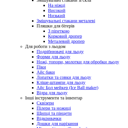
Змішувальні стакани зі скла
На ніжці
Високий
Низький
Змішувальні стакани металеві
Пляшки для бітерів
З піпеткою
Корковий дропер
Металевий дропер
Для роботи з льодом
Подрібнювачі для льоду
Форми для льоду
Ножі, топори, молотки для обробки льоду
Піки
Айс баки
Лопатки та совки для льоду
Кліше-штампи для льоду
Айс Бол мейкер (Ice Ball maker)
Відра для льоду
Інші інструменти та інвентар
Сквізери
Пілери та ножиці
Щипці та пінцети
Відкривачки
Дошки для нарізання