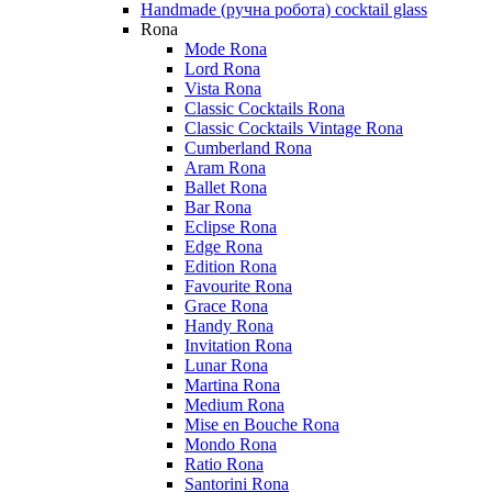
Handmade (ручна робота) cocktail glass
Rona
Mode Rona
Lord Rona
Vista Rona
Classic Cocktails Rona
Classic Cocktails Vintage Rona
Cumberland Rona
Aram Rona
Ballet Rona
Bar Rona
Eclipse Rona
Edge Rona
Edition Rona
Favourite Rona
Grace Rona
Handy Rona
Invitation Rona
Lunar Rona
Martina Rona
Medium Rona
Mise en Bouche Rona
Mondo Rona
Ratio Rona
Santorini Rona