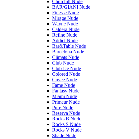
Churchill Nude
BAR/GIANI Nude
Finesse Nude
Mirage Nude
Wayne Nude
Caldera Nude
Refine Nude
Addict Nude
Bar&Table Nude
Barcelona Nude
Climats Nude
Club Nude
Club Ice Nude
Colored Nude
Cuvee Nude
Fame Nude
Fantasy Nude
Miami Nude
Primeur Nude
Pure Nude
Reserva Nude
Rocks B Nude
Rocks S Nude
Rocks V Nude
Shade Nude