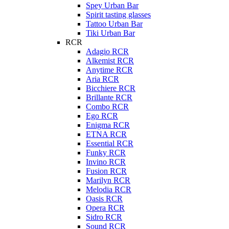
Spey Urban Bar
Spirit tasting glasses
Tattoo Urban Bar
Tiki Urban Bar
RCR
Adagio RCR
Alkemist RCR
Anytime RCR
Aria RCR
Bicchiere RCR
Brillante RCR
Combo RCR
Ego RCR
Enigma RCR
ETNA RCR
Essential RCR
Funky RCR
Invino RCR
Fusion RCR
Marilyn RCR
Melodia RCR
Oasis RCR
Opera RCR
Sidro RCR
Sound RCR