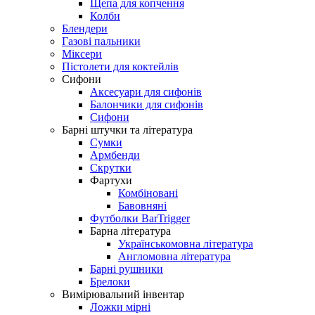
Щепа для копчення
Колби
Блендери
Газові пальники
Міксери
Пістолети для коктейлів
Сифони
Аксесуари для сифонів
Балончики для сифонів
Сифони
Барні штучки та література
Сумки
Армбенди
Скрутки
Фартухи
Комбіновані
Бавовняні
Футболки BarTrigger
Барна література
Українськомовна література
Англомовна література
Барні рушники
Брелоки
Вимірювальний інвентар
Ложки мірні