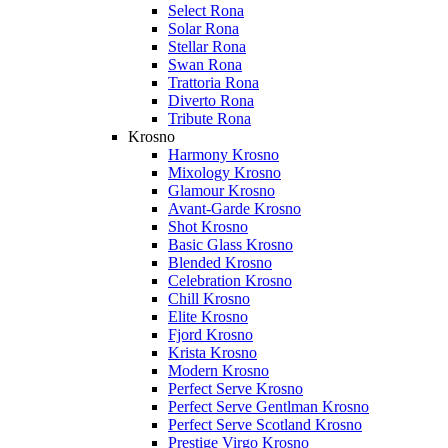
Select Rona
Solar Rona
Stellar Rona
Swan Rona
Trattoria Rona
Diverto Rona
Tribute Rona
Krosno
Harmony Krosno
Mixology Krosno
Glamour Krosno
Avant-Garde Krosno
Shot Krosno
Basic Glass Krosno
Blended Krosno
Celebration Krosno
Chill Krosno
Elite Krosno
Fjord Krosno
Krista Krosno
Modern Krosno
Perfect Serve Krosno
Perfect Serve Gentlman Krosno
Perfect Serve Scotland Krosno
Prestige Virgo Krosno