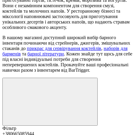
приготуванні тортів, тістечок, кремів, морозива та йогуртів.
Вони є незамінним компонентом для створення смузі,
коктейлів та молочних напоїв. У ресторанному бізнесі та
міксології наповнювачі застосовують для приготування
унікальних десертів і авторських напоїв, що надають стравам
особливого смакового акценту.
В нашому магазині доступний широкий вибір барного
інвентаря починаючи від стрейнерів, джигерів, змішувальних
стаканів до
прикрас для сервірування коктейлів
,
наборів для
барменів
та
барної літератури
. Кожен знайде тут щось для себе
під власні індивідуальні потреби для створення
неперевершених коктейлів. Прокачуйте ваші професіональні
навички разом з інвентарем від BarTrigger.
Фільтр
+380665085944