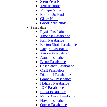
Stem Zero Nude
Terroir Nude
Vintage Nude
Round Up Nude
Glazz Nude
Ghost Zero Nude
Pasabahce
Elysia Pasabahce
Timeless Pasabahce
Rain Pasabahce
Boston Shots Pasabahce
Allegra Pasabahce
Amore Pasabahce
Aqua Pasabahce
Bistro Pasabahce
Casablanca Pasabahce
Craft Pasabahce
Diamond Pasabahce
Grande-S Pasabahce
Holiday Pasabahce
JOY Pasabahce
Linka Pasabahce
Monte Carlo Pasabahce
Nova Pasabahce
Queen Pasabahce