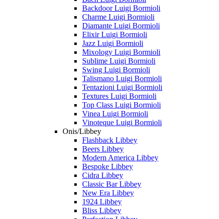
Backdoor Luigi Bormioli
Charme Luigi Bormioli
Diamante Luigi Bormioli
Elixir Luigi Bormioli
Jazz Luigi Bormioli
Mixology Luigi Bormioli
Sublime Luigi Bormioli
Swing Luigi Bormioli
Talismano Luigi Bormioli
Tentazioni Luigi Bormioli
Textures Luigi Bormioli
Top Class Luigi Bormioli
Vinea Luigi Bormioli
Vinoteque Luigi Bormioli
Onis/Libbey
Flashback Libbey
Beers Libbey
Modern America Libbey
Bespoke Libbey
Cidra Libbey
Classic Bar Libbey
New Era Libbey
1924 Libbey
Bliss Libbey