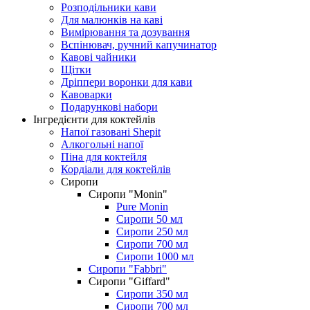
Розподільники кави
Для малюнків на каві
Вимірювання та дозування
Вспінювач, ручний капучинатор
Кавові чайники
Щітки
Дріппери воронки для кави
Кавоварки
Подарункові набори
Інгредієнти для коктейлів
Напої газовані Shepit
Алкогольні напої
Піна для коктейля
Кордіали для коктейлів
Сиропи
Сиропи "Monin"
Pure Monin
Сиропи 50 мл
Сиропи 250 мл
Сиропи 700 мл
Сиропи 1000 мл
Сиропи "Fabbri"
Сиропи "Giffard"
Сиропи 350 мл
Сиропи 700 мл