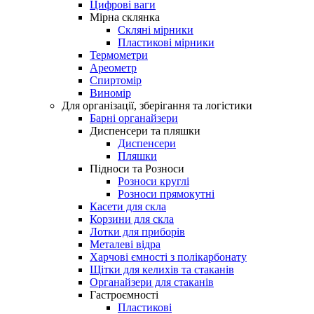
Цифрові ваги
Мірна склянка
Скляні мірники
Пластикові мірники
Термометри
Ареометр
Спиртомір
Виномір
Для організації, зберігання та логістики
Барні органайзери
Диспенсери та пляшки
Диспенсери
Пляшки
Підноси та Розноси
Розноси круглі
Розноси прямокутні
Касети для скла
Корзини для скла
Лотки для приборів
Металеві відра
Харчові ємності з полікарбонату
Щітки для келихів та стаканів
Органайзери для стаканів
Гастроємності
Пластикові