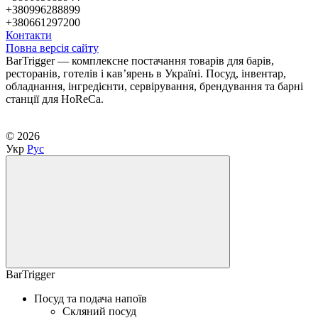
+380996288899
+380661297200
Контакти
Повна версія сайту
BarTrigger — комплексне постачання товарів для барів,
ресторанів, готелів і кав’ярень в Україні. Посуд, інвентар,
обладнання, інгредієнти, сервірування, брендування та барні
станції для HoReCa.
© 2026
Укр
Рус
BarTrigger
Посуд та подача напоїв
Скляний посуд