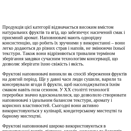
Продукція цієї категорії відзначається високим вмістом
натуральних фруктів та ягід, що забезпечує насичений смак і
приємний аромат. Наповнювачі мають однорідну
консистенцію, що робить їх зручними у використанні – вони
легко додаються до різних страв і напоїв, не змінюючи їхньої
текстури. Також вони відрізняються тривалим терміном
зберігання завдяки сучасним технологіям консервації, що
дозволяє зберігати їхню свіжість і якість.
Фруктові наповнювачі виникли як спосіб збереження фруктів
на довгий період. Ще у давні часи люди сушили, варили та
консервували ягоди й фрукти, щоб насолоджуватися їхнім
смаком навіть поза сезоном. У ХХ столітті технології
переробки значно вдосконалилися, що дозволило створювати
наповнювачі з ідеальним балансом текстури, аромату і
корисних властивостей. Сьогодні вони активно
використовуються у кулінарії, кондитерському мистецтві та
барному мистецтві.
Фруктові наповнювачі широко використовуються в