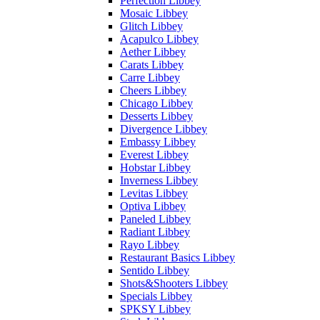
Perfection Libbey
Mosaic Libbey
Glitch Libbey
Acapulco Libbey
Aether Libbey
Carats Libbey
Carre Libbey
Cheers Libbey
Chicago Libbey
Desserts Libbey
Divergence Libbey
Embassy Libbey
Everest Libbey
Hobstar Libbey
Inverness Libbey
Levitas Libbey
Optiva Libbey
Paneled Libbey
Radiant Libbey
Rayo Libbey
Restaurant Basics Libbey
Sentido Libbey
Shots&Shooters Libbey
Specials Libbey
SPKSY Libbey