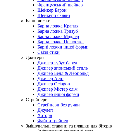
Французський шейкер
Шейкер Барон
Шейкери скляні
Барні ложки
Барна ложка Крапля
Барна ложка Тризуб
Барна ложка Мадлер
Барна ложка Пелюстка
Барні ложки іншої форми
Свізл стіки
Джигери
Джигер тубус барел
Джигер японський стиль
Джигер Белл & Леопольд
Джигер Aero
Джигер Octagon
Джигер Містер слім
Джигер іншої форми
Стрейнери
Стрейнери без ручки
Джулеп
Хоторн
Файн-стрейнер
Змішувальні стакани та пляшки для бітерів