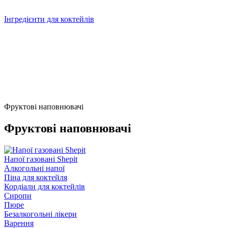
Інгредієнти для коктейлів
Фруктові наповнювачі
Фруктові наповнювачі
Напої газовані Shepit
Алкогольні напої
Піна для коктейля
Кордіали для коктейлів
Сиропи
Пюре
Безалкогольні лікери
Варення