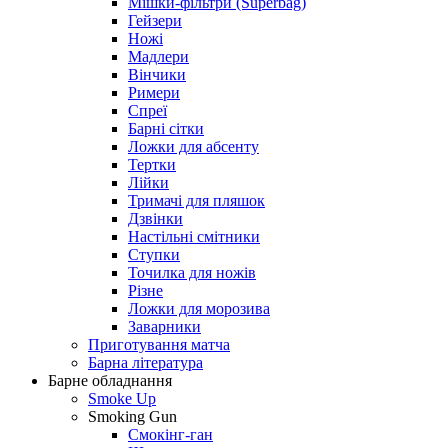
Мішки-фільтри (Superbag)
Гейзери
Ножі
Мадлери
Вінчики
Римери
Спреї
Барні сітки
Ложки для абсенту
Тертки
Лійки
Тримачі для пляшок
Дзвінки
Настільні смітники
Ступки
Точилка для ножів
Різне
Ложки для морозива
Заварники
Приготування матча
Барна література
Барне обладнання
Smoke Up
Smoking Gun
Смокінг-ган