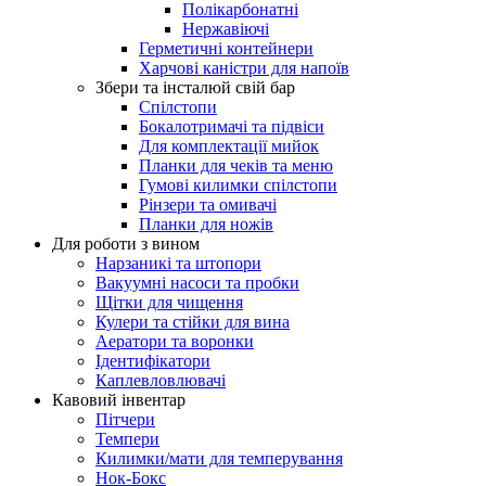
Полікарбонатні
Нержавіючі
Герметичні контейнери
Харчові каністри для напоїв
Збери та інсталюй свій бар
Спілстопи
Бокалотримачі та підвіси
Для комплектації мийок
Планки для чеків та меню
Гумові килимки спілстопи
Рінзери та омивачі
Планки для ножів
Для роботи з вином
Нарзаникі та штопори
Вакуумні насоси та пробки
Щітки для чищення
Кулери та стійки для вина
Аератори та воронки
Ідентифікатори
Каплевловлювачі
Кавовий інвентар
Пітчери
Темпери
Килимки/мати для темперування
Нок-Бокс