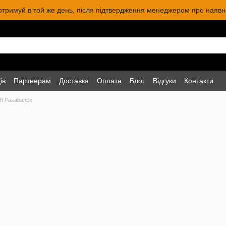
 отримуй в той же день, після підтвердження менеджером про наявніс
ів
Партнерам
Доставка
Оплата
Блог
Відгуки
Контакти
ft Pasabahce