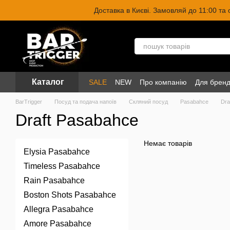
Перейти до основного контенту
Доставка в Києві. Замовляй до 11:00 та
Каталог
SALE
NEW
Про компанію
Для бренд
BarTrigger
Посуд та подача напоїв
Скляний посуд
Pasabahce
Dra
Draft Pasabahce
Немає товарів
Elysia Pasabahce
Timeless Pasabahce
Rain Pasabahce
Boston Shots Pasabahce
Allegra Pasabahce
Amore Pasabahce