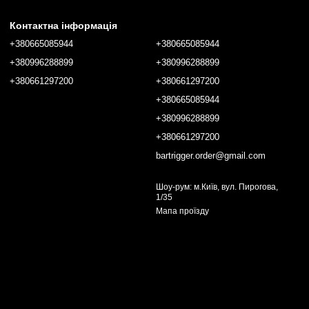
Контактна інформація
+380665085944
+380665085944
+380996288899
+380996288899
+380661297200
+380661297200
+380665085944
+380996288899
+380661297200
bartrigger.order@gmail.com
Шоу-рум: м.Київ, вул. Пирогова,
1/35
Мапа проїзду