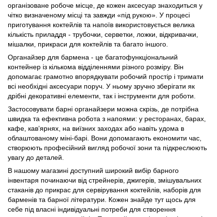
організоване робоче місце, де кожен аксесуар знаходиться у
чітко визначеному місці та завжди «під рукою». У процесі
приготування коктейлів та напоїв використовується велика
кількість приладдя - трубочки, серветки, ложки, відкривачки,
мішалки, прикраси для коктейлів та багато іншого.
Органайзер для бармена - це багатофункціональний
контейнер із кількома відділеннями різного розміру. Він
допомагає грамотно впорядкувати робочий простір і тримати
всі необхідні аксесуари поруч. У ньому зручно зберігати як
дрібні декоративні елементи, так і інструменти для роботи.
Застосовувати барні органайзери можна скрізь, де потрібна
швидка та ефективна робота з напоями: у ресторанах, барах,
кафе, кав’ярнях, на виїзних заходах або навіть удома в
облаштованому міні-барі. Вони допомагають економити час,
створюють професійний вигляд робочої зони та підкреслюють
увагу до деталей.
В нашому магазині доступний широкий вибір барного
інвентаря починаючи від стрейнерів, джигерів, змішувальних
стаканів до прикрас для сервірування коктейлів, наборів для
барменів та барної літератури. Кожен знайде тут щось для
себе під власні індивідуальні потреби для створення