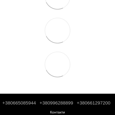
+380665085944
+380996288899
+380661297200
Контакти