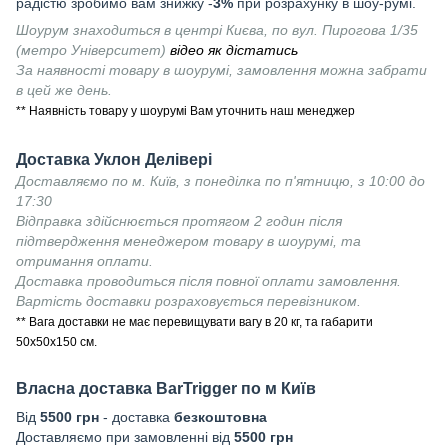
радістю зробимо вам знижку -
3%
при розрахунку в шоу-румі.
Шоурум знаходиться в центрі Києва, по вул. Пирогова 1/35
(метро Університет)
відео як дістатись
За наявності товару в шоурумі, замовлення можна забрати
в цей же день.
** Наявність товару у шоурумі Вам уточнить наш менеджер
Доставка Уклон Делівері
Доставляємо по м. Київ, з понеділка по п'ятницю, з 10:00 до
17:30
Відправка здійснюється протягом 2 годин після
підтвердження менеджером товару в шоурумі, та
отримання оплати.
Доставка проводиться після повної оплати замовлення.
Вартість доставки розраховується перевізником.
** Вага доставки не має перевищувати вагу в 20 кг, та габарити
50х50х150 см.
Власна доставка
BarTrigger
по м Київ
Від
55
00 грн
- доставка
безкоштовна
Доставляємо при замовленні від
5500 грн