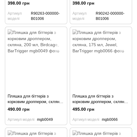
150 мл, Nostalgia, Utopia
150 мл, Picasso, Utopia
398.00 грн
398.00 грн
Артикул
R90263-000000-
Артикул
R90242-000000-
моделі
B01006
моделі
B01006
Пляшка для біттерів з
Пляшка для біттерів з
корковим дроппером, скляна,
корковим дроппером, скляна,
200 мл, Birdcage, BarTrigger
175 мл, Jewel, BarTrigger
490.00 грн
495.00 грн
Артикул моделі
mgb0049
Артикул моделі
mgb0066