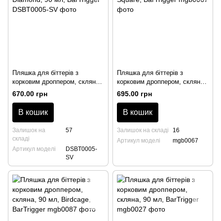
Пляшка для біттерів з
Пляшка для біттерів з
корковим дроппером, скляна з
корковим дроппером, скляна,
гравіюванням Diamond, 90 мл,
100 мл, Diamond Square,
670.00 грн
695.00 грн
BarTrigger
BarTrigger
В кошик
В кошик
Залишок на
57
Залишок на складі
16
складі
Артикул моделі
mgb0067
Артикул моделі
DSBT0005-
SV