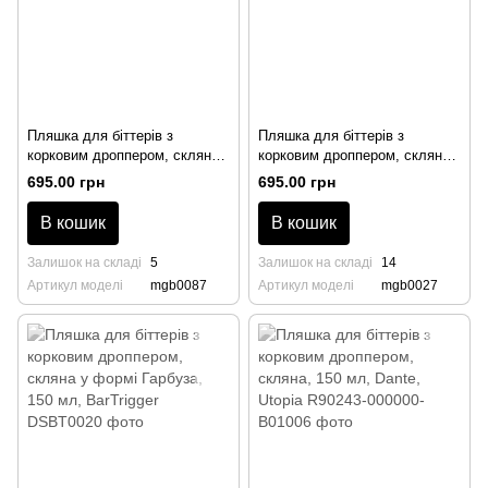
Пляшка для біттерів з
Пляшка для біттерів з
корковим дроппером, скляна,
корковим дроппером, скляна,
90 мл, Birdcage, BarTrigger
90 мл, BarTrigger
695.00 грн
695.00 грн
В кошик
В кошик
Залишок на складі
5
Залишок на складі
14
Артикул моделі
mgb0087
Артикул моделі
mgb0027