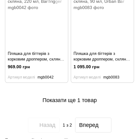
Пляшка для біттерів з
Пляшка для біттерів з
корковим дроппером, скляна,
корковим дроппером, скляна,
220 мл, BarTrigger
90 мл, Urban Bar
969.00 грн
1 095.00 грн
Артикул моделі
mgb0042
Артикул моделі
mgb0083
Показати ще 1 товар
Назад
Вперед
1
з 2