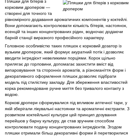
Пляшки для бітерів з
корковим дропером —
створені для точного та
рівномірного додавання ароматичних компонентів у коктейлі.
Вони допомагають контролювати кількість бітерів, настоянок,
есенцій та інших концентрованих рідин, водночас додаючи
барній станції виразного професійного характеру.
Головною особливістю таких пляшок є корковий дозатор із
вузьким дропером, який формує акуратний потік і дозволяє
вводити інгредієнт невеликими порціями. Корок щільно
прилягає до горловини, допомагає захистити вміст від
випаровування та сторонніх ароматів, а різноманіття форм і
декоративного оформлення пляшок дозволяє підібрати
модель під стилістику закладу. Для збереження властивостей
корка рекомендоване ручне миття без тривалого контакту з
водою.
Коркові дропери сформувалися під впливом аптечної тари, у
якій зберігали лікувальні настоянки та ароматичні екстракти. З
розвитком коктейльної культури цей принцип дозування
перейшов у барну культуру, де став зручним способом
контролювати подачу концентрованих інгредієнтів. Згодом
пляшки отримали більш декоративні форми й перетворилися