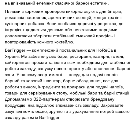
на впізнаваний елемент класичної барної естетики.
Пляшки з корковим дропером використовують для бітерів,
домашніх настоянок, ароматичних есенцій, концентратів і
кулінарних добавок. Вони особливо доречні у рецептах, де
інгредієнт додається дешами або невеликими порціями,
допомагаючи зберігати стабільний смаковий профіль і
повторюваність кожного коктейлю.
BarTrigger — комплексний постачальник для HoReCa в
Україні. Ми забезпечуємо бари, ресторани, кав’ярні, готелі,
кейтерингові проєкти та івенти всім необхідним для стабільної
роботи закладу, запуску нового проєкту або оновлення барної
зони. У нашому асортименті —
посуд для подачі напоїв
,
барний
та
кавовий
інвентар, барне обладнання, все для
роботи з вином,
інгредієнти та прикраси для подачі напоїв
,
товари для сервірування столу, мобільні бари та барні станції.
Допомагаємо B2B-партнерам створювати брендовану
продукцію, яка підсилює впізнаваність закладу. Закривайте
закупівлі комплексно, зручно та з урахуванням потреб вашого
закладу разом із BarTrigger.