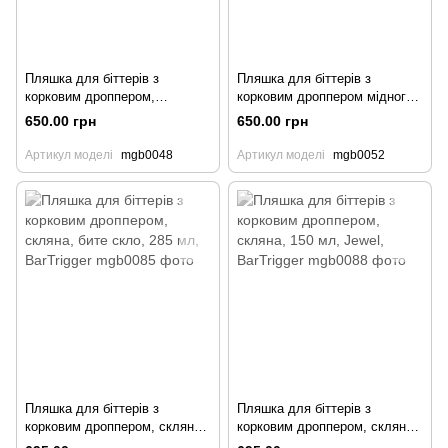
Пляшка для біттерів з
Пляшка для біттерів з
корковим дроппером,
корковим дроппером мідного
скляний, 90 мл, BarTrigger
кольору, скляна, 90 мл,
650.00 грн
650.00 грн
BarTrigger
Артикул моделі
mgb0048
Артикул моделі
mgb0052
Пляшка для біттерів з
Пляшка для біттерів з
корковим дроппером, скляна,
корковим дроппером, скляна,
бите скло, 285 мл, BarTrigger
150 мл, Jewel, BarTrigger