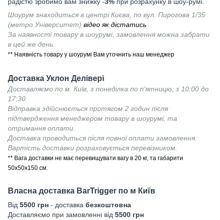
радістю зробимо вам знижку -
3%
при розрахунку в шоу-румі.
Шоурум знаходиться в центрі Києва, по вул. Пирогова 1/35
(метро Університет)
відео як дістатись
За наявності товару в шоурумі, замовлення можна забрати
в цей же день.
** Наявність товару у шоурумі Вам уточнить наш менеджер
Доставка Уклон Делівері
Доставляємо по м. Київ, з понеділка по п'ятницю, з 10:00 до
17:30
Відправка здійснюється протягом 2 годин після
підтвердження менеджером товару в шоурумі, та
отримання оплати.
Доставка проводиться після повної оплати замовлення.
Вартість доставки розраховується перевізником.
** Вага доставки не має перевищувати вагу в 20 кг, та габарити
50х50х150 см.
Власна доставка
BarTrigger
по м Київ
Від
55
00 грн
- доставка
безкоштовна
Доставляємо при замовленні від
5500 грн