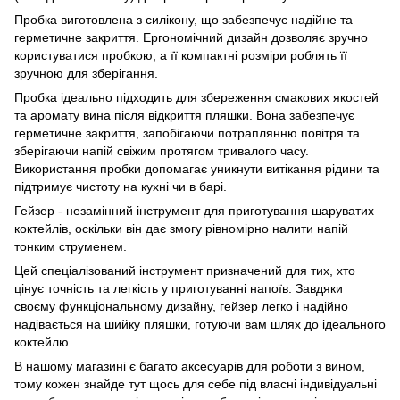
Пробка виготовлена з силікону, що забезпечує надійне та
герметичне закриття. Ергономічний дизайн дозволяє зручно
користуватися пробкою, а її компактні розміри роблять її
зручною для зберігання.
Пробка ідеально підходить для збереження смакових якостей
та аромату вина після відкриття пляшки. Вона забезпечує
герметичне закриття, запобігаючи потраплянню повітря та
зберігаючи напій свіжим протягом тривалого часу.
Використання пробки допомагає уникнути витікання рідини та
підтримує чистоту на кухні чи в барі.
Гейзер - незамінний інструмент для приготування шаруватих
коктейлів, оскільки він дає змогу рівномірно налити напій
тонким струменем.
Цей спеціалізований інструмент призначений для тих, хто
цінує точність та легкість у приготуванні напоїв. Завдяки
своєму функціональному дизайну, гейзер легко і надійно
надівається на шийку пляшки, готуючи вам шлях до ідеального
коктейлю.
В нашому магазині є багато аксесуарів для роботи з вином,
тому кожен знайде тут щось для себе під власні індивідуальні