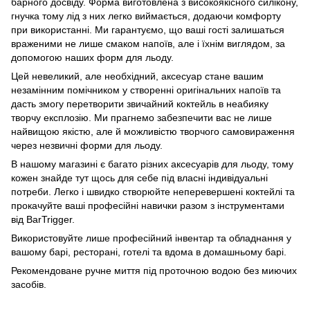
барного досвіду. Форма виготовлена з високоякісного силікону,
гнучка тому лід з них легко виймається, додаючи комфорту
при використанні. Ми гарантуємо, що ваші гості залишаться
враженими не лише смаком напоїв, але і їхнім виглядом, за
допомогою наших форм для льоду.
Цей невеликий, але необхідний, аксесуар стане вашим
незамінним помічником у створенні оригінальних напоїв та
дасть змогу перетворити звичайний коктейль в неабияку
творчу експлозію. Ми прагнемо забезпечити вас не лише
найвищою якістю, але й можливістю творчого самовираження
через незвичні форми для льоду.
В нашому магазині є багато різних аксесуарів для льоду, тому
кожен знайде тут щось для себе під власні індивідуальні
потреби. Легко і швидко створюйте неперевершені коктейлі та
прокачуйте ваші професійні навички разом з інструментами
від BarTrigger.
Використовуйте лише професійний інвентар та обладнання у
вашому барі, ресторані, готелі та вдома в домашньому барі.
Рекомендоване ручне миття під проточною водою без миючих
засобів.