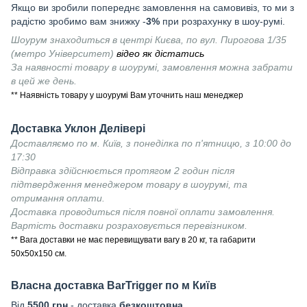
Якщо ви зробили попереднє замовлення на самовивіз, то ми з
радістю зробимо вам знижку -
3%
при розрахунку в шоу-румі.
Шоурум знаходиться в центрі Києва, по вул. Пирогова 1/35
(метро Університет)
відео як дістатись
За наявності товару в шоурумі, замовлення можна забрати
в цей же день.
** Наявність товару у шоурумі Вам уточнить наш менеджер
Доставка Уклон Делівері
Доставляємо по м. Київ, з понеділка по п'ятницю, з 10:00 до
17:30
Відправка здійснюється протягом 2 годин після
підтвердження менеджером товару в шоурумі, та
отримання оплати.
Доставка проводиться після повної оплати замовлення.
Вартість доставки розраховується перевізником.
** Вага доставки не має перевищувати вагу в 20 кг, та габарити
50х50х150 см.
Власна доставка
BarTrigger
по м Київ
Від
55
00 грн
- доставка
безкоштовна