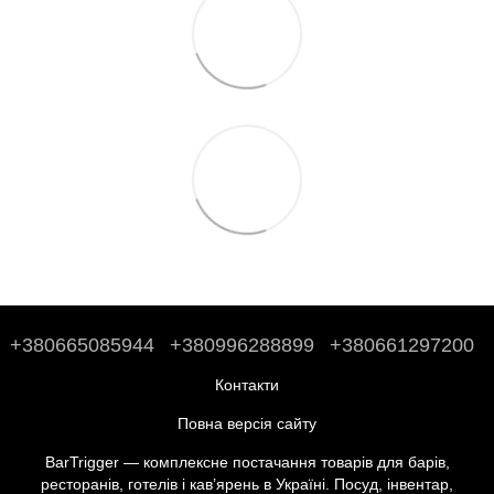
+380665085944
+380996288899
+380661297200
Контакти
Повна версія сайту
BarTrigger — комплексне постачання товарів для барів,
ресторанів, готелів і кав’ярень в Україні. Посуд, інвентар,