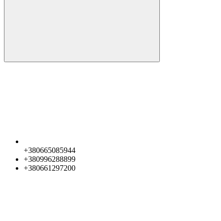
+380665085944
+380996288899
+380661297200