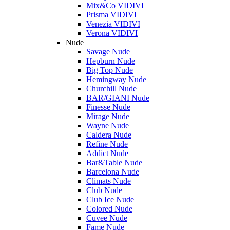
Mix&Co VIDIVI
Prisma VIDIVI
Venezia VIDIVI
Verona VIDIVI
Nude
Savage Nude
Hepburn Nude
Big Top Nude
Hemingway Nude
Churchill Nude
BAR/GIANI Nude
Finesse Nude
Mirage Nude
Wayne Nude
Caldera Nude
Refine Nude
Addict Nude
Bar&Table Nude
Barcelona Nude
Climats Nude
Club Nude
Club Ice Nude
Colored Nude
Cuvee Nude
Fame Nude