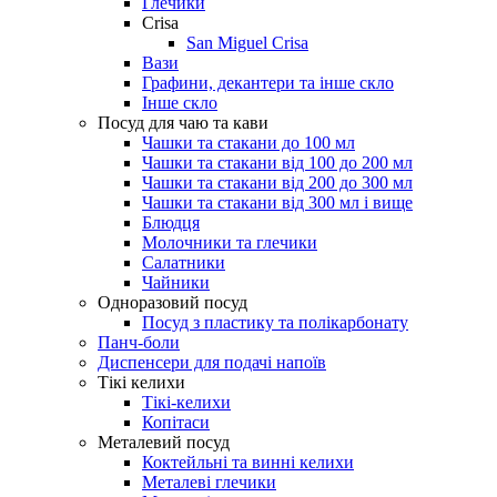
Глечики
Crisa
San Miguel Crisa
Вази
Графини, декантери та інше скло
Інше скло
Посуд для чаю та кави
Чашки та стакани до 100 мл
Чашки та стакани від 100 до 200 мл
Чашки та стакани від 200 до 300 мл
Чашки та стакани від 300 мл і вище
Блюдця
Молочники та глечики
Салатники
Чайники
Одноразовий посуд
Посуд з пластику та полікарбонату
Панч-боли
Диспенсери для подачі напоїв
Тікі келихи
Тікі-келихи
Копітаси
Металевий посуд
Коктейльні та винні келихи
Металеві глечики