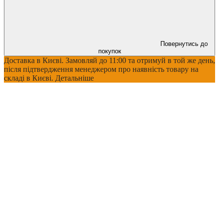
Повернутись до
покупок
Доставка в Києві. Замовляй до 11:00 та отримуй в той же день,
після підтвердження менеджером про наявність товару на
складі в Києві. Детальніше