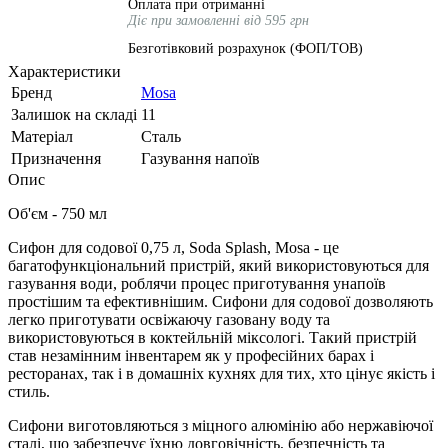
Оплата при отриманні
Діє при замовленні від 595 грн
Безготівковий розрахунок (ФОП/ТОВ)
Характеристики
Бренд
Mosa
Залишок на складі
11
Матеріал
Сталь
Призначення
Газування напоїв
Опис
Об'єм - 750 мл
Сифон для содової 0,75 л, Soda Splash, Mosa - це
багатофункціональний пристрій, який використовуються для
газування води, роблячи процес приготування унапоїв
простішим та ефективнішим. Сифони для содової дозволяють
легко приготувати освіжаючу газовану воду та
використовуються в коктейльній міксологі. Такий пристрій
став незамінним інвентарем як у професійних барах і
ресторанах, так і в домашніх кухнях для тих, хто цінує якість і
стиль.
Сифони виготовляються з міцного алюмінію або нержавіючої
сталі, що забезпечує їхню довговічність, безпечність та