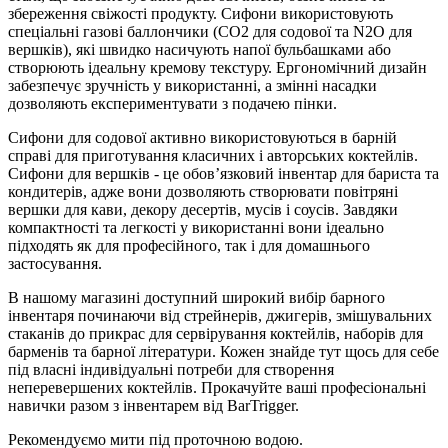
збереження свіжості продукту. Сифони використовують
спеціальні газові баллончики (CO2 для содової та N2O для
вершків), які швидко насичують напої бульбашками або
створюють ідеальну кремову текстуру. Ергономічний дизайн
забезпечує зручність у використанні, а змінні насадки
дозволяють експериментувати з подачею пінки.
Сифони для содової активно використовуються в барній
справі для приготування класичних і авторських коктейлів.
Сифони для вершків - це обов’язковий інвентар для бариста та
кондитерів, адже вони дозволяють створювати повітряні
вершки для кави, декору десертів, мусів і соусів. Завдяки
компактності та легкості у використанні вони ідеально
підходять як для професійного, так і для домашнього
застосування.
В нашому магазині доступний широкий вибір барного
інвентаря починаючи від стрейнерів, джигерів, змішувальних
стаканів до прикрас для сервірування коктейлів, наборів для
барменів та барної літератури. Кожен знайде тут щось для себе
під власні індивідуальні потреби для створення
неперевершених коктейлів. Прокачуйте ваші професіональні
навички разом з інвентарем від BarTrigger.
Рекомендуємо мити під проточною водою.