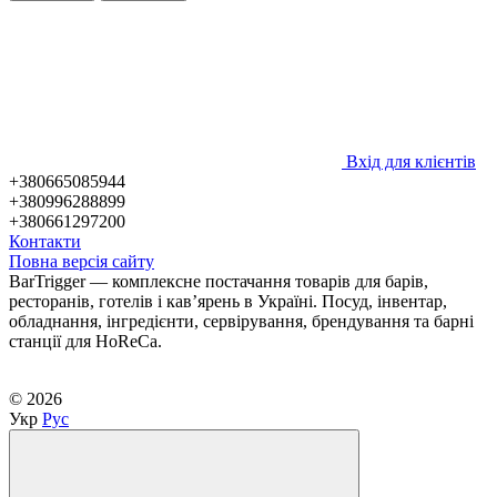
Вхід для клієнтів
+380665085944
+380996288899
+380661297200
Контакти
Повна версія сайту
BarTrigger — комплексне постачання товарів для барів,
ресторанів, готелів і кав’ярень в Україні. Посуд, інвентар,
обладнання, інгредієнти, сервірування, брендування та барні
станції для HoReCa.
© 2026
Укр
Рус