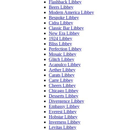
Flashback Libbey
Beers Libbey
Modern America Libbey
Bespoke Libbey
Cidra Libbey
Classic Bar Libbey
New Era Libbey
1924 Libbey
Bliss Libbey
Perfection Libbey
Mosaic Libbey
Glitch Libbey
Acapulco Libbey
Aether Libbey
Carats Libbey
Carre Libbey
Cheers Libbey
Chicago Libbey
Desserts Libbey
Divergence Libbey
Embassy Libbey
Everest Libbey
Hobstar Libbey
Inverness Libbey
Levitas Libbey