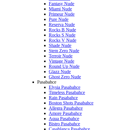
Fantasy Nude
Miami Nude
Primeur Nude
Pure Nude
Reserva Nude
Rocks B Nude
Rocks S Nude
Rocks V Nude
Shade Nude
Stem Zero Nude
Terroir Nude
Vintage Nude
Round Up Nude
Glazz Nude
Ghost Zero Nude
Pasabahce
Elysia Pasabahce
Timeless Pasabahce
Rain Pasabahce
Boston Shots Pasabahce
Allegra Pasabahce
Amore Pasabahce
Aqua Pasabahce
Bistro Pasabahce
Casablanca Pasabahce