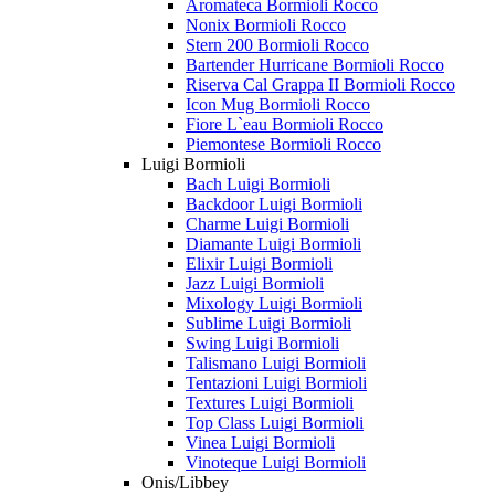
Aromateca Bormioli Rocco
Nonix Bormioli Rocco
Stern 200 Bormioli Rocco
Bartender Hurricane Bormioli Rocco
Riserva Cal Grappa II Bormioli Rocco
Icon Mug Bormioli Rocco
Fiore L`eau Bormioli Rocco
Piemontese Bormioli Rocco
Luigi Bormioli
Bach Luigi Bormioli
Backdoor Luigi Bormioli
Charme Luigi Bormioli
Diamante Luigi Bormioli
Elixir Luigi Bormioli
Jazz Luigi Bormioli
Mixology Luigi Bormioli
Sublime Luigi Bormioli
Swing Luigi Bormioli
Talismano Luigi Bormioli
Tentazioni Luigi Bormioli
Textures Luigi Bormioli
Top Class Luigi Bormioli
Vinea Luigi Bormioli
Vinoteque Luigi Bormioli
Onis/Libbey