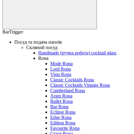
BarTrigger
Посуд та подача напоїв
Скляний посуд
Handmade (ручна робота) cocktail glass
Rona
Mode Rona
Lord Rona
Vista Rona
Classic Cocktails Rona
Classic Cocktails Vintage Rona
Cumberland Rona
Aram Rona
Ballet Rona
Bar Rona
Eclipse Rona
Edge Rona
Edition Rona
Favourite Rona
Grace Rona