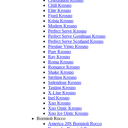
Celebration Krosno
Chill Krosno
Elite Krosno
Fjord Krosno
Krista Krosno
Modern Krosno
Perfect Serve Krosno
Perfect Serve Gentlman Krosno
Perfect Serve Scotland Krosno
Prestige Virgo Krosno
Pure Krosno
Ray Krosno
Roma Krosno
Romance Krosno
Shake Krosno
Sterling Krosno
Splendour Krosno
Tasting Krosno
X-Line Krosno
Inel Krosno
Xno Krosno
Xno Optic Krosno
Xno Ice Optic Krosno
Bormioli Rocco
America 20S Bormioli Rocco