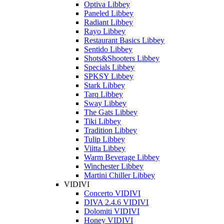
Optiva Libbey
Paneled Libbey
Radiant Libbey
Rayo Libbey
Restaurant Basics Libbey
Sentido Libbey
Shots&Shooters Libbey
Specials Libbey
SPKSY Libbey
Stark Libbey
Tarq Libbey
Sway Libbey
The Gats Libbey
Tiki Libbey
Tradition Libbey
Tulip Libbey
Viitta Libbey
Warm Beverage Libbey
Winchester Libbey
Martini Chiller Libbey
VIDIVI
Concerto VIDIVI
DIVA 2.4.6 VIDIVI
Dolomiti VIDIVI
Honey VIDIVI