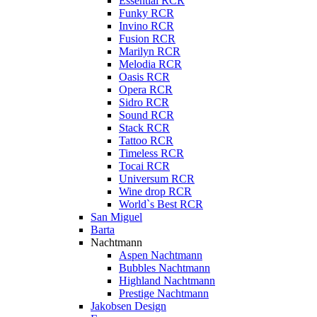
Essential RCR
Funky RCR
Invino RCR
Fusion RCR
Marilyn RCR
Melodia RCR
Oasis RCR
Opera RCR
Sidro RCR
Sound RCR
Stack RCR
Tattoo RCR
Timeless RCR
Tocai RCR
Universum RCR
Wine drop RCR
World`s Best RCR
San Miguel
Barta
Nachtmann
Aspen Nachtmann
Bubbles Nachtmann
Highland Nachtmann
Prestige Nachtmann
Jakobsen Design