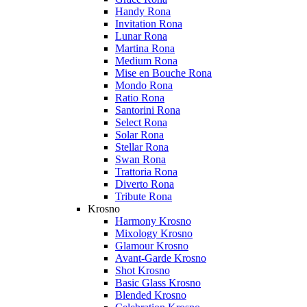
Handy Rona
Invitation Rona
Lunar Rona
Martina Rona
Medium Rona
Mise en Bouche Rona
Mondo Rona
Ratio Rona
Santorini Rona
Select Rona
Solar Rona
Stellar Rona
Swan Rona
Trattoria Rona
Diverto Rona
Tribute Rona
Krosno
Harmony Krosno
Mixology Krosno
Glamour Krosno
Avant-Garde Krosno
Shot Krosno
Basic Glass Krosno
Blended Krosno