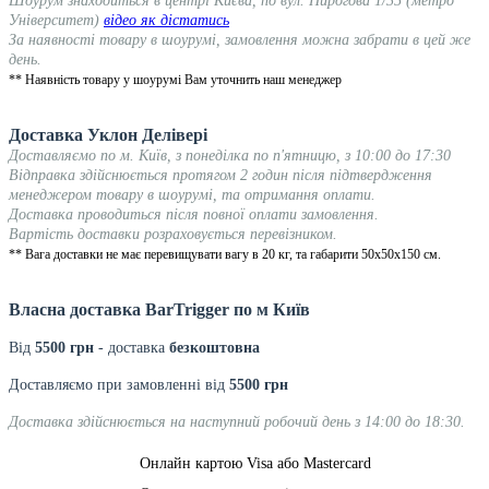
Шоурум знаходиться в центрі Києва, по вул. Пирогова 1/35 (метро
Університет)
відео як дістатись
За наявності товару в шоурумі, замовлення можна забрати в цей же
день.
** Наявність товару у шоурумі Вам уточнить наш менеджер
Доставка Уклон Делівері
Доставляємо по м. Київ, з понеділка по п'ятницю, з 10:00 до 17:30
Відправка здійснюється протягом 2 годин після підтвердження
менеджером товару в шоурумі, та отримання оплати.
Доставка проводиться після повної оплати замовлення.
Вартість доставки розраховується перевізником.
** Вага доставки не має перевищувати вагу в 20 кг, та габарити 50х50х150 см.
Власна доставка
BarTrigger
по м Київ
Від
55
00 грн
- доставка
безкоштовна
Доставляємо при замовленні від
5500 грн
Доставка здійснюється на наступний робочий день з 14:00 до 18:30.
Онлайн картою Visa або Mastercard