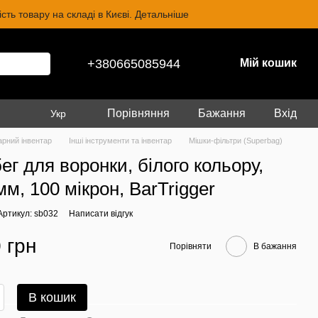
ть товару на складі в Києві. Детальніше
+380665085944
Мій кошик
Порівняння
Бажання
Вхід
Укр
арний інвентар
Інші інструменти та інвентар
Мішки-фільтри (Superbag)
ег для воронки, білого кольору,
м, 100 мікрон, BarTrigger
Артикул: sb032
Написати відгук
 грн
Порівняти
В бажання
В кошик