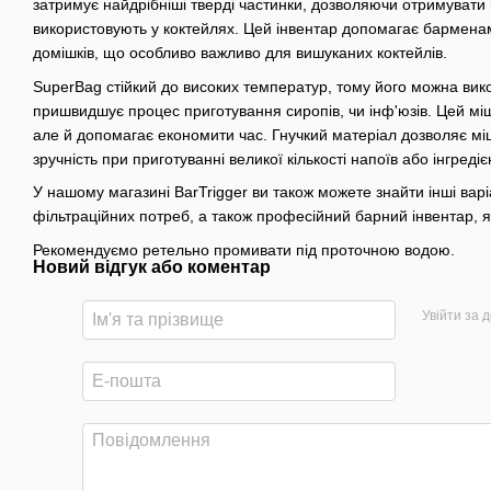
затримує найдрібніші тверді частинки, дозволяючи отримувати пр
використовують у коктейлях. Цей інвентар допомагає барменам/
домішків, що особливо важливо для вишуканих коктейлів.
SuperBag стійкий до високих температур, тому його можна вико
пришвидшує процес приготування сиропів, чи інф'юзів. Цей мі
але й допомагає економити час. Гнучкий матеріал дозволяє мі
зручність при приготуванні великої кількості напоїв або інгредієн
У нашому магазині BarTrigger ви також можете знайти інші варі
фільтраційних потреб, а також професійний барний інвентар, я
Рекомендуємо ретельно промивати під проточною водою.
Новий відгук або коментар
Увійти за 