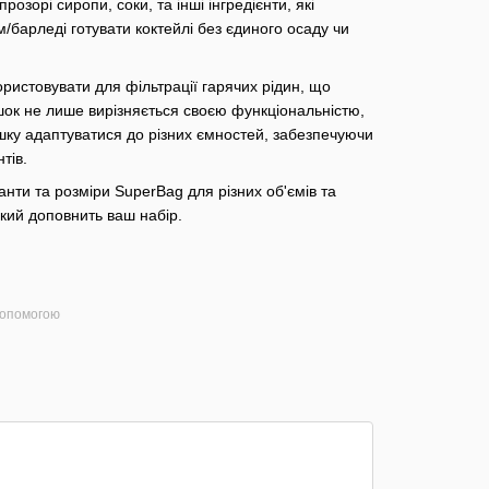
озорі сиропи, соки, та інші інгредієнти, які
барледі готувати коктейлі без єдиного осаду чи
ристовувати для фільтрації гарячих рідин, що
шок не лише вирізняється своєю функціональністю,
шку адаптуватися до різних ємностей, забезпечуючи
тів.
анти та розміри SuperBag для різних об'ємів та
кий доповнить ваш набір.
допомогою