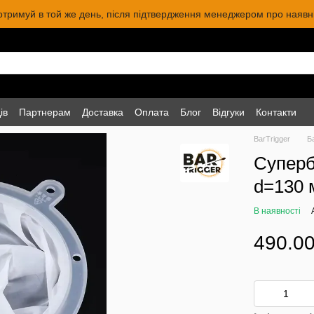
 отримуй в той же день, після підтвердження менеджером про наявніс
ів
Партнерам
Доставка
Оплата
Блог
Відгуки
Контакти
BarTrigger
Б
Суперб
d=130 м
В наявності
490.00