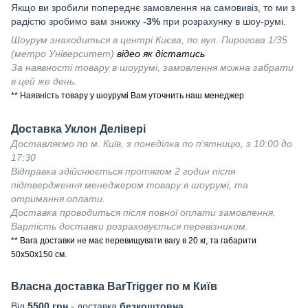
Якщо ви зробили попереднє замовлення на самовивіз, то ми з
радістю зробимо вам знижку -
3%
при розрахунку в шоу-румі.
Шоурум знаходиться в центрі Києва, по вул. Пирогова 1/35
(метро Університет)
відео як дістатись
За наявності товару в шоурумі, замовлення можна забрати
в цей же день.
** Наявність товару у шоурумі Вам уточнить наш менеджер
Доставка Уклон Делівері
Доставляємо по м. Київ, з понеділка по п'ятницю, з 10:00 до
17:30
Відправка здійснюється протягом 2 годин після
підтвердження менеджером товару в шоурумі, та
отримання оплати.
Доставка проводиться після повної оплати замовлення.
Вартість доставки розраховується перевізником.
** Вага доставки не має перевищувати вагу в 20 кг, та габарити
50х50х150 см.
Власна доставка
BarTrigger
по м Київ
Від
55
00 грн
- доставка
безкоштовна