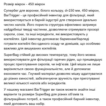
Розмір мікрон - 450 мікрон
Супербег для воронки, білого кольору, d=150 мм, 450 мікрон,
BarTrigger - це професійний інвентар для фільтрації, який
використовується в барній індустрії для створення ідеально
чистих напоїв. Його пориста структура ефективно затримує
найдрібніші тверді частинки, дозволяючи отримувати прозорі
сиропи, соки, та інші інгредієнти, які використовують у
коктейлях. Цей інвентар допомагає барменам/барледі
готувати коктейлі без єдиного осаду чи домішків, що особливо
важливо для вишуканих коктейлів.
SuperBag стійкий до високих температур, тому його можна
використовувати для фільтрації гарячих рідин, що пришвидшує
процес приготування сиропів, чи інф'юзів. Цей мішок не лише
вирізняється своєю функціональністю, але й допомагає
економити час. Гнучкий матеріал дозволяє мішку адаптуватися
до різних ємностей, забезпечуючи зручність при приготуванні
великої кількості напоїв або інгредієнтів.
У нашому магазині BarTrigger ви також можете знайти інші
варіанти та розміри SuperBag для різних об'ємів та
фільтраційних потреб, а також професійний барний інвентар,
який доповнить ваш набір.