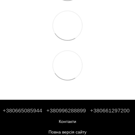
+380665085944
+380996288899
+380661297200
Контакти
Повна версія сайту