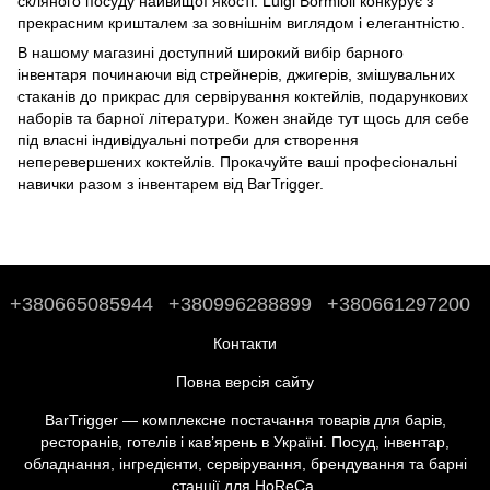
скляного посуду найвищої якості. Luigi Bormioli конкурує з
прекрасним кришталем за зовнішнім виглядом і елегантністю.
В нашому магазині доступний широкий вибір барного
інвентаря починаючи від стрейнерів, джигерів, змішувальних
стаканів до прикрас для сервірування коктейлів, подарункових
наборів та барної літератури. Кожен знайде тут щось для себе
під власні індивідуальні потреби для створення
неперевершених коктейлів. Прокачуйте ваші професіональні
навички разом з інвентарем від BarTrigger.
+380665085944
+380996288899
+380661297200
Контакти
Повна версія сайту
BarTrigger — комплексне постачання товарів для барів,
ресторанів, готелів і кав’ярень в Україні. Посуд, інвентар,
обладнання, інгредієнти, сервірування, брендування та барні
станції для HoReCa.