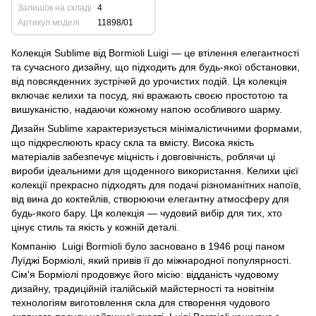
Залишок на складі
4
Артикул моделі
11898/01
Колекція Sublime від Bormioli Luigi — це втілення елегантності
та сучасного дизайну, що підходить для будь-якої обстановки,
від повсякденних зустрічей до урочистих подій. Ця колекція
включає келихи та посуд, які вражають своєю простотою та
вишуканістю, надаючи кожному напою особливого шарму.
Дизайн Sublime характеризується мінімалістичними формами,
що підкреслюють красу скла та вмісту. Висока якість
матеріалів забезпечує міцність і довговічність, роблячи ці
вироби ідеальними для щоденного використання. Келихи цієї
колекції прекрасно підходять для подачі різноманітних напоїв,
від вина до коктейлів, створюючи елегантну атмосферу для
будь-якого бару. Ця колекція — чудовий вибір для тих, хто
цінує стиль та якість у кожній деталі.
Компанію Luigi Bormioli було засновано в 1946 році паном
Луїджі Борміолі, який привів її до міжнародної популярності.
Сім'я Борміолі продовжує його місію: відданість чудовому
дизайну, традиційній італійській майстерності та новітнім
технологіям виготовлення скла для створення чудового