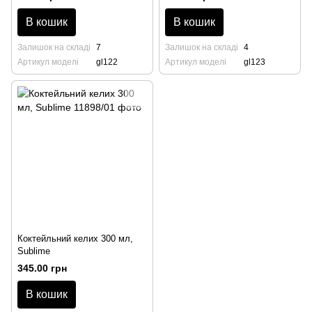
В кошик
В кошик
Залишок на складі
7
Залишок на складі
4
Артикул моделі
gl122
Артикул моделі
gl123
Коктейльний келих 300 мл,
Sublime
345.00 грн
В кошик