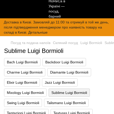
Доставка в Києві. Замовляй до 11:00 та отримуй в той же день,
після підтвердження менеджером про наявність товару на
складі в Києві. Детальніше
Посуд та подача напоїв
Скляний посуд
Luigi Bormioli
Subli
Sublime Luigi Bormioli
Bach Luigi Bormioli
Backdoor Luigi Bormioli
Charme Luigi Bormioli
Diamante Luigi Bormioli
Elixir Luigi Bormioli
Jazz Luigi Bormioli
Mixology Luigi Bormioli
Sublime Luigi Bormioli
Swing Luigi Bormioli
Talismano Luigi Bormioli
Tentazioni Luigi Bormioli
Textures Luigi Bormioli