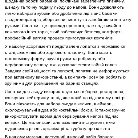
щоденній роботі бармена, покликані забезпечити гігієнічну,
швидку та точну подачу льоду до напоїв. Вони дозволяють
легко набирати кубики або дроблений лід з айс баків чи
льодогенераторів, зберігаючи чистоту та запобігаючи контакту
руками. Лопатки - це приклад простого, але надзвичайно
важливого інвентарю, який забезпечує безпеку, комфорт і
професійний вигляд процесу приготування коктейлів.
У нашому асортименті представлені лопатки з нержавіючої
сталі, алюмінію або харчового пластику. Вони мають
ергономічну форму, зручні ручки та ребристу або
перфоровану основу, яка дозволяє стекти зайвій волозі.
Завдяки своїй міцності та легкості, лопатки не деформуються
при активному використанні, а компактні розміри роблять їх
зручними для розміщення на барних станціях.
Лопатки для льоду використовуються в барах, ресторанах,
кав’ярнях, кейтерингу та під час подій на відкритому повітрі.
Вони підходять для набору льоду в келихи, шейкери,
охолоджувальні відра або коктейльні бокси. Їх також зручно
використовувати вдома для сервірування напоїв під час
вечірок. Це маленький, але важливий інструмент, який
підкреслює рівень організації та турботу про клієнта.
В нашому магазині доступний широкий вибір барного