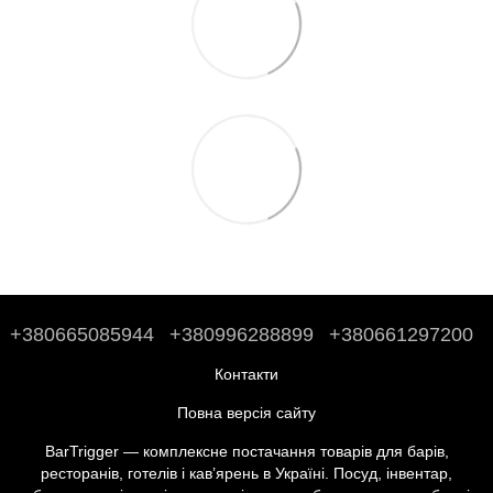
+380665085944
+380996288899
+380661297200
Контакти
Повна версія сайту
BarTrigger — комплексне постачання товарів для барів,
ресторанів, готелів і кав’ярень в Україні. Посуд, інвентар,