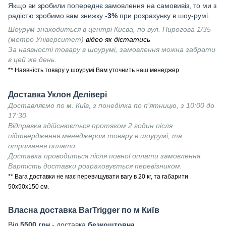
Якщо ви зробили попереднє замовлення на самовивіз, то ми з
радістю зробимо вам знижку -
3%
при розрахунку в шоу-румі.
Шоурум знаходиться в центрі Києва, по вул. Пирогова 1/35
(метро Університет)
відео як дістатись
За наявності товару в шоурумі, замовлення можна забрати
в цей же день.
** Наявність товару у шоурумі Вам уточнить наш менеджер
Доставка Уклон Делівері
Доставляємо по м. Київ, з понеділка по п'ятницю, з 10:00 до
17:30
Відправка здійснюється протягом 2 годин після
підтвердження менеджером товару в шоурумі, та
отримання оплати.
Доставка проводиться після повної оплати замовлення.
Вартість доставки розраховується перевізником.
** Вага доставки не має перевищувати вагу в 20 кг, та габарити
50х50х150 см.
Власна доставка
BarTrigger
по м Київ
Від
55
00 грн
- доставка
безкоштовна