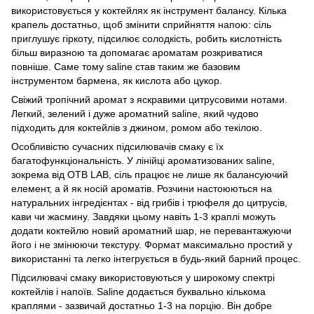
використовується у коктейлях як інструмент балансу. Кілька
крапель достатньо, щоб змінити сприйняття напою: сіль
приглушує гіркоту, підсилює солодкість, робить кислотність
більш виразною та допомагає ароматам розкриватися
повніше. Саме тому saline став таким же базовим
інструментом бармена, як кислота або цукор.
Свіжий тропічний аромат з яскравими цитрусовими нотами.
Легкий, зелений і дуже ароматний saline, який чудово
підходить для коктейлів з джином, ромом або текілою.
Особливістю сучасних підсилювачів смаку є їх
багатофункціональність. У лінійці ароматизованих saline,
зокрема від OTB LAB, сіль працює не лише як балансуючий
елемент, а й як носій ароматів. Розчини настоюються на
натуральних інгредієнтах - від грибів і трюфеля до цитрусів,
кави чи жасмину. Завдяки цьому навіть 1-3 краплі можуть
додати коктейлю новий ароматний шар, не перевантажуючи
його і не змінюючи текстуру. Формат максимально простий у
використанні та легко інтегрується в будь-який барний процес.
Підсилювачі смаку використовуються у широкому спектрі
коктейлів і напоїв. Saline додається буквально кількома
краплями - зазвичай достатньо 1-3 на порцію. Він добре