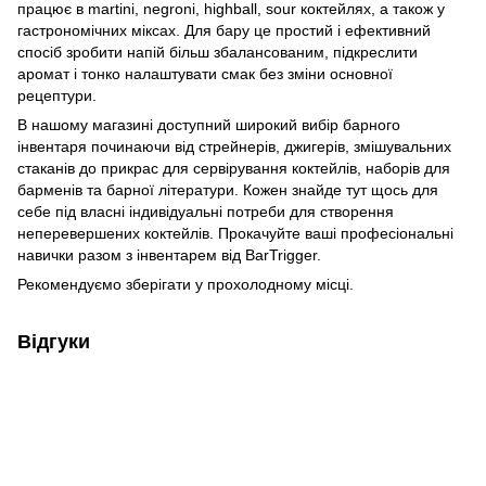
працює в martini, negroni, highball, sour коктейлях, а також у
гастрономічних міксах. Для бару це простий і ефективний
спосіб зробити напій більш збалансованим, підкреслити
аромат і тонко налаштувати смак без зміни основної
рецептури.
В нашому магазині доступний широкий вибір барного
інвентаря починаючи від стрейнерів, джигерів, змішувальних
стаканів до прикрас для сервірування коктейлів, наборів для
барменів та барної літератури. Кожен знайде тут щось для
себе під власні індивідуальні потреби для створення
неперевершених коктейлів. Прокачуйте ваші професіональні
навички разом з інвентарем від BarTrigger.
Рекомендуємо зберігати у прохолодному місці.
Відгуки