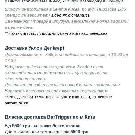
радістю зробимо вам знижку -
3%
при розрахунку в шоу-румі.
Шоурум знаходиться в центрі Києва, по вул. Пирогова 1/35
(метро Університет)
відео як дістатись
За наявності товару в шоурумі, замовлення можна забрати
в цей же день.
** Наявність товару у шоурумі Вам уточнить наш менеджер
Доставка Уклон Делівері
Доставляємо по м. Київ, з понеділка по п'ятницю, з 10:00 до
17:30
Відправка здійснюється протягом 2 годин після
підтвердження менеджером товару в шоурумі, та
отримання оплати.
Доставка проводиться після повної оплати замовлення.
Вартість доставки розраховується перевізником.
** Вага доставки не має перевищувати вагу в 20 кг, та габарити
50х50х150 см.
Власна доставка
BarTrigger
по м Київ
Від
55
00 грн
- доставка
безкоштовна
Доставляємо при замовленні від
5500 грн