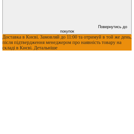
Повернутись до
покупок
Доставка в Києві. Замовляй до 11:00 та отримуй в той же день,
після підтвердження менеджером про наявність товару на
складі в Києві. Детальніше