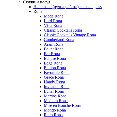
Скляний посуд
Handmade (ручна робота) cocktail glass
Rona
Mode Rona
Lord Rona
Vista Rona
Classic Cocktails Rona
Classic Cocktails Vintage Rona
Cumberland Rona
Aram Rona
Ballet Rona
Bar Rona
Eclipse Rona
Edge Rona
Edition Rona
Favourite Rona
Grace Rona
Handy Rona
Invitation Rona
Lunar Rona
Martina Rona
Medium Rona
Mise en Bouche Rona
Mondo Rona
Ratio Rona