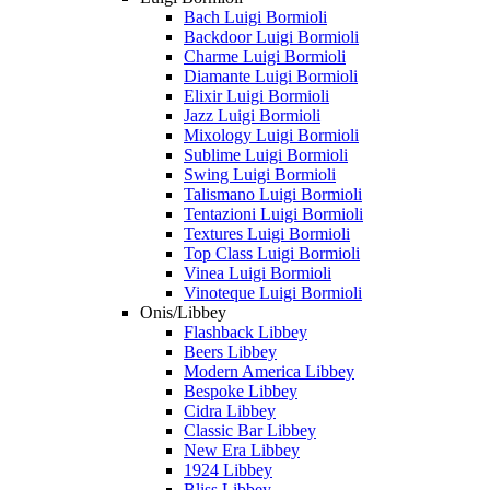
Bach Luigi Bormioli
Backdoor Luigi Bormioli
Charme Luigi Bormioli
Diamante Luigi Bormioli
Elixir Luigi Bormioli
Jazz Luigi Bormioli
Mixology Luigi Bormioli
Sublime Luigi Bormioli
Swing Luigi Bormioli
Talismano Luigi Bormioli
Tentazioni Luigi Bormioli
Textures Luigi Bormioli
Top Class Luigi Bormioli
Vinea Luigi Bormioli
Vinoteque Luigi Bormioli
Onis/Libbey
Flashback Libbey
Beers Libbey
Modern America Libbey
Bespoke Libbey
Cidra Libbey
Classic Bar Libbey
New Era Libbey
1924 Libbey
Bliss Libbey