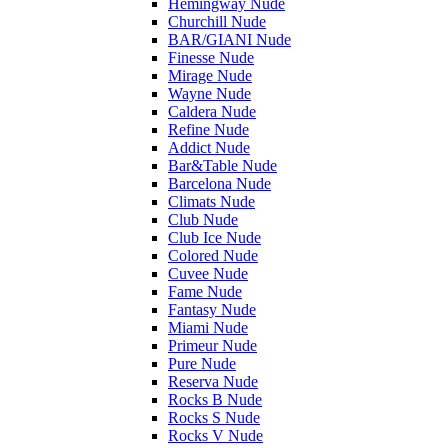
Hemingway Nude
Churchill Nude
BAR/GIANI Nude
Finesse Nude
Mirage Nude
Wayne Nude
Caldera Nude
Refine Nude
Addict Nude
Bar&Table Nude
Barcelona Nude
Climats Nude
Club Nude
Club Ice Nude
Colored Nude
Cuvee Nude
Fame Nude
Fantasy Nude
Miami Nude
Primeur Nude
Pure Nude
Reserva Nude
Rocks B Nude
Rocks S Nude
Rocks V Nude