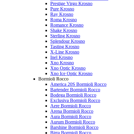
Prestige Virgo Krosno
Pure Krosno
Ray Krosno
Roma Krosno
Romance Krosno
Shake Krosno
Sterling Krosno
Splendour Krosno
Tasting Krosno
X-Line Krosno
Inel Krosno
Xno Krosno
Xno Optic Krosno
Xno Ice Optic Krosno
Bormioli Rocco
America 20S Bormioli Rocco
Bartender Bormioli Rocco
Bodega Bormioli Rocco
Exclusiva Bormioli Rocco
Aere Bormioli Rocco
Arena Bormioli Rocco
Aura Bormioli Rocco
Aurum Bormioli Rocco
Barshine Bormioli Rocco
Birra Bormioli Rocco