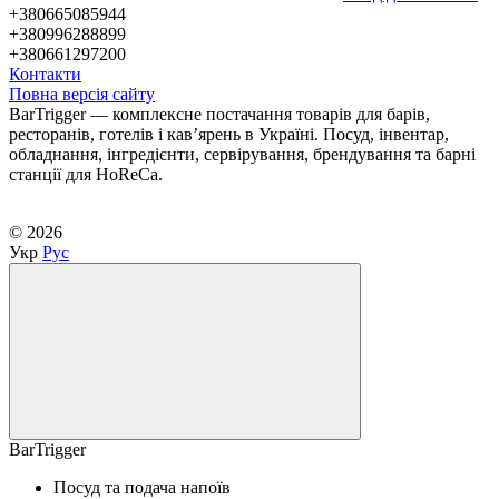
+380665085944
+380996288899
+380661297200
Контакти
Повна версія сайту
BarTrigger — комплексне постачання товарів для барів,
ресторанів, готелів і кав’ярень в Україні. Посуд, інвентар,
обладнання, інгредієнти, сервірування, брендування та барні
станції для HoReCa.
© 2026
Укр
Рус
BarTrigger
Посуд та подача напоїв