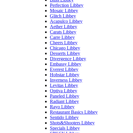
Perfection Libbey
Mosaic Libbey
Glitch Libbey
Acapulco Libbey
Aether Libbey
Carats Libbey
Carre Libbey
Cheers Libbey
Chicago Libbey
Desserts Libbey
Divergence Libbey
Embassy Libbey
Everest Libbey
Hobstar Libbey
Inverness Libbey
Levitas Libbey
Optiva Libbey
Paneled Libbey
Radiant Libbey
Rayo Libbey
Restaurant Basics Libbey
Sentido Libbey
Shots&Shooters Libbey
Specials Libbey