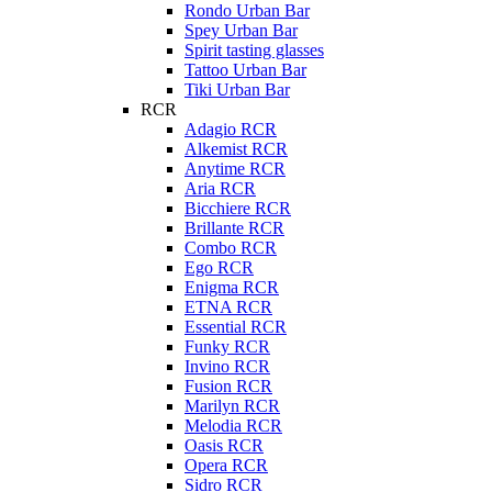
Rondo Urban Bar
Spey Urban Bar
Spirit tasting glasses
Tattoo Urban Bar
Tiki Urban Bar
RCR
Adagio RCR
Alkemist RCR
Anytime RCR
Aria RCR
Bicchiere RCR
Brillante RCR
Combo RCR
Ego RCR
Enigma RCR
ETNA RCR
Essential RCR
Funky RCR
Invino RCR
Fusion RCR
Marilyn RCR
Melodia RCR
Oasis RCR
Opera RCR
Sidro RCR