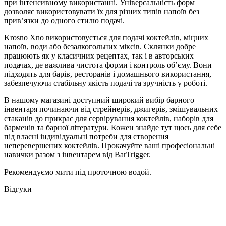
при інтенсивному використанні. Універсальність форм
дозволяє використовувати їх для різних типів напоїв без
прив’язки до одного стилю подачі.
Krosno Xno використовується для подачі коктейлів, міцних
напоїв, води або безалкогольних міксів. Склянки добре
працюють як у класичних рецептах, так і в авторських
подачах, де важлива чистота форми і контроль об’єму. Вони
підходять для барів, ресторанів і домашнього використання,
забезпечуючи стабільну якість подачі та зручність у роботі.
В нашому магазині доступний широкий вибір барного
інвентаря починаючи від стрейнерів, джигерів, змішувальних
стаканів до прикрас для сервірування коктейлів, наборів для
барменів та барної літератури. Кожен знайде тут щось для себе
під власні індивідуальні потреби для створення
неперевершених коктейлів. Прокачуйте ваші професіональні
навички разом з інвентарем від BarTrigger.
Рекомендуємо мити під проточною водой.
Відгуки