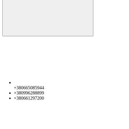
+380665085944
+380996288899
+380661297200