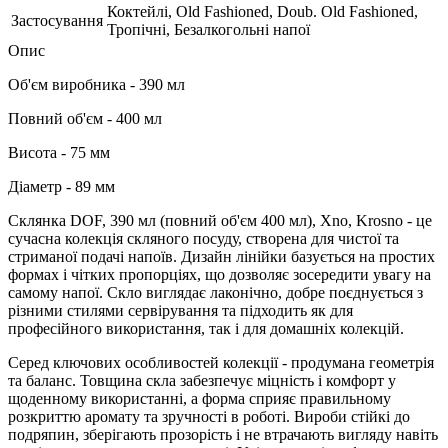
Коктейлі, Old Fashioned, Doub. Old Fashioned,
Застосування
Тропічні, Безалкогольні напої
Опис
Об'єм виробника - 390 мл
Повний об'єм - 400 мл
Висота - 75 мм
Діаметр - 89 мм
Склянка DOF, 390 мл (повний об'єм 400 мл), Xno, Krosno - це
сучасна колекція скляного посуду, створена для чистої та
стриманої подачі напоїв. Дизайн лінійки базується на простих
формах і чітких пропорціях, що дозволяє зосередити увагу на
самому напої. Скло виглядає лаконічно, добре поєднується з
різними стилями сервірування та підходить як для
професійного використання, так і для домашніх колекцій.
Серед ключових особливостей колекції - продумана геометрія
та баланс. Товщина скла забезпечує міцність і комфорт у
щоденному використанні, а форма сприяє правильному
розкриттю аромату та зручності в роботі. Вироби стійкі до
подряпин, зберігають прозорість і не втрачають вигляду навіть