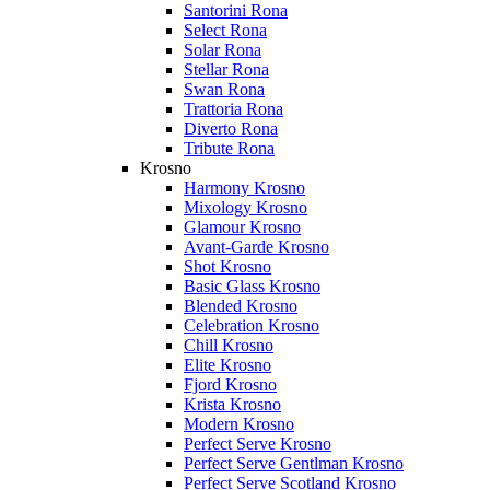
Santorini Rona
Select Rona
Solar Rona
Stellar Rona
Swan Rona
Trattoria Rona
Diverto Rona
Tribute Rona
Krosno
Harmony Krosno
Mixology Krosno
Glamour Krosno
Avant-Garde Krosno
Shot Krosno
Basic Glass Krosno
Blended Krosno
Celebration Krosno
Chill Krosno
Elite Krosno
Fjord Krosno
Krista Krosno
Modern Krosno
Perfect Serve Krosno
Perfect Serve Gentlman Krosno
Perfect Serve Scotland Krosno