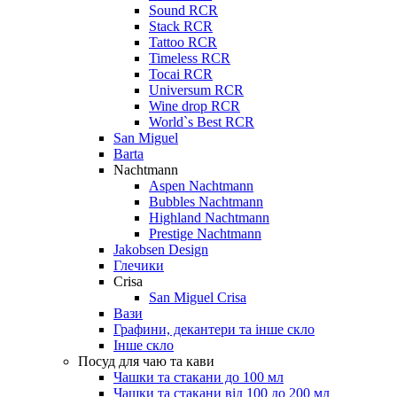
Sound RCR
Stack RCR
Tattoo RCR
Timeless RCR
Tocai RCR
Universum RCR
Wine drop RCR
World`s Best RCR
San Miguel
Barta
Nachtmann
Aspen Nachtmann
Bubbles Nachtmann
Highland Nachtmann
Prestige Nachtmann
Jakobsen Design
Глечики
Crisa
San Miguel Crisa
Вази
Графини, декантери та інше скло
Інше скло
Посуд для чаю та кави
Чашки та стакани до 100 мл
Чашки та стакани від 100 до 200 мл