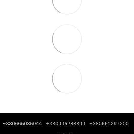
+380665085944
+380996288899
+380661297200