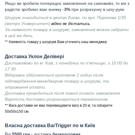
Якщо ви зробили попереднє замовлення на самовивіз, то ми з
радістю зробимо вам знижку -
3%
при розрахунку в шоу-румі.
Шоурум знаходиться в центрі Києва, по вул. Пирогова 1/35
(метро Університет)
відео як дістатись
За наявності товару в шоурумі, замовлення можна забрати
в цей же день.
** Наявність товару у шоурумі Вам уточнить наш менеджер
Доставка Уклон Делівері
Доставляємо по м. Київ, з понеділка по п'ятницю, з 10:00 до
17:30
Відправка здійснюється протягом 2 годин після
підтвердження менеджером товару в шоурумі, та
отримання оплати.
Доставка проводиться після повної оплати замовлення.
Вартість доставки розраховується перевізником.
** Вага доставки не має перевищувати вагу в 20 кг, та габарити
50х50х150 см.
Власна доставка
BarTrigger
по м Київ
Від
55
00 грн
- доставка
безкоштовна