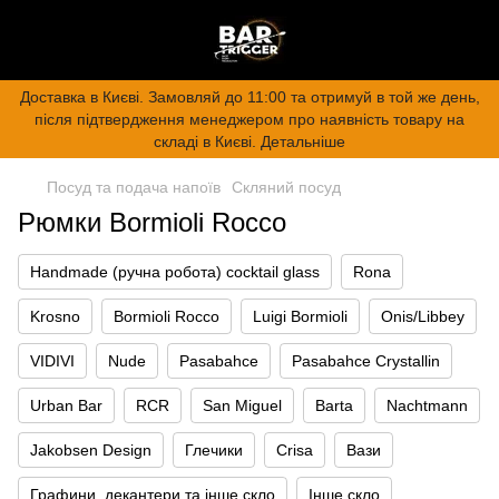
Доставка в Києві. Замовляй до 11:00 та отримуй в той же день,
після підтвердження менеджером про наявність товару на
складі в Києві. Детальніше
Посуд та подача напоїв
Скляний посуд
Рюмки Bormioli Rocco
Handmade (ручна робота) cocktail glass
Rona
Krosno
Bormioli Rocco
Luigi Bormioli
Onis/Libbey
VIDIVI
Nude
Pasabahce
Pasabahce Crystallin
Urban Bar
RCR
San Miguel
Barta
Nachtmann
Jakobsen Design
Глечики
Crisa
Вази
Графини, декантери та інше скло
Інше скло