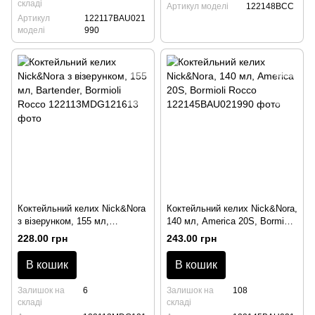
складі
Артикул моделі
122148BCC
Артикул
122117BAU021
моделі
990
Коктейльний келих Nick&Nora
Коктейльний келих Nick&Nora,
з візерунком, 155 мл,
140 мл, America 20S, Bormioli
Bartender, Bormioli Rocco
Rocco
228.00 грн
243.00 грн
В кошик
В кошик
Залишок на
6
Залишок на
108
складі
складі