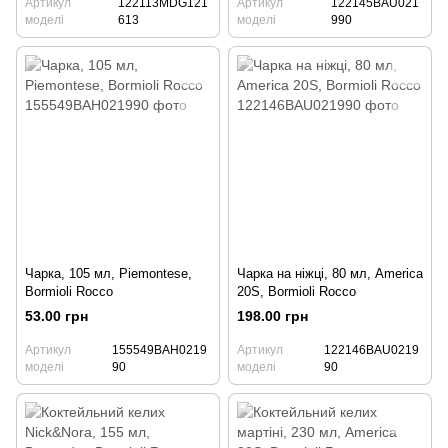
Артикул
122113MDG121
Артикул
122145BAU021
моделі
613
моделі
990
Чарка, 105 мл, Piemontese,
Чарка на ніжці, 80 мл, America
Bormioli Rocco
20S, Bormioli Rocco
53.00 грн
198.00 грн
Артикул
155549BAH0219
Артикул
122146BAU0219
моделі
90
моделі
90