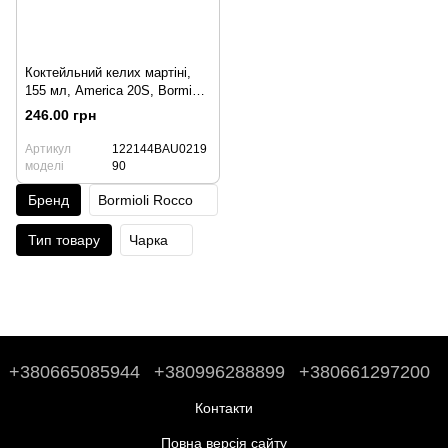
Коктейльний келих мартіні,
155 мл, America 20S, Bormioli
Rocco
246.00 грн
Артикул
122144BAU0219
моделі
90
Бренд
Bormioli Rocco
Тип товару
Чарка
+380665085944
+380996288899
+380661297200
Контакти
Повна версія сайту