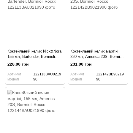
Коктейльний келих Nick&Nora,
Коктейльний келих мартіні,
155 мл, Bartender, Bormioli
230 мл, America 20S, Bormioli
Rocco
Rocco
228.00 грн
231.00 грн
Артикул
122113BAU0219
Артикул
122142BB90219
моделі
90
моделі
90