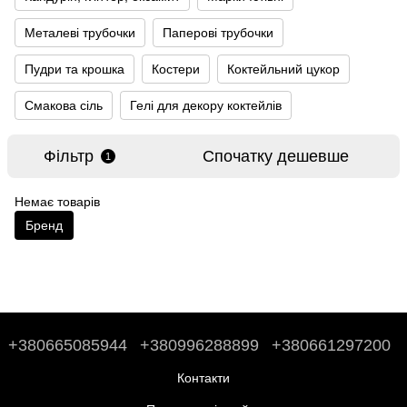
Металеві трубочки
Паперові трубочки
Пудри та крошка
Костери
Коктейльний цукор
Смакова сіль
Гелі для декору коктейлів
Фільтр
Спочатку дешевше
1
Немає товарів
Бренд
+380665085944
+380996288899
+380661297200
Контакти