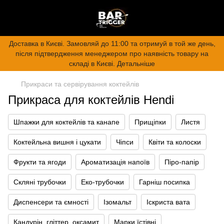
Доставка в Києві. Замовляй до 11:00 та отримуй в той же день,
після підтвердження менеджером про наявність товару на
складі в Києві. Детальніше
Прикраси та сервірування коктейлів
Прикраса для коктейлів Hendi
Шпажки для коктейлів та канапе
Прищіпки
Листя
Коктейльна вишня і цукати
Чіпси
Квіти та колоски
Фрукти та ягоди
Ароматизація напоїв
Піро-папір
Скляні трубочки
Еко-трубочки
Гарніш посипка
Диспенсери та ємності
Ізомальт
Іскриста вата
Кандурін, гліттер, оксамит
Марки їстівні